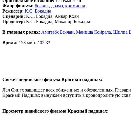
Оригинальное название:
Lal Baadshah
Жанр фильма:
боевик
,
драма
,
криминал
Режиссер:
К.С. Бокадиа
Сценарий:
К.С. Бокадиа, Анвар Кхан
Продюсер:
К.С. Бокадиа, Махавир Бокадиа
В главных ролях:
Амитабх Баччан
,
Маниша Койрала
,
Шилпа 
Время:
153 мин. / 02:33
Сюжет индийского фильма Красный падишах:
Лал Сингх защищает всех обиженных и обездоленных. Главари 
Красный Падишах вынужден вступить в кровопролитную схватк
Просмотр индийского фильма Красный падишах: