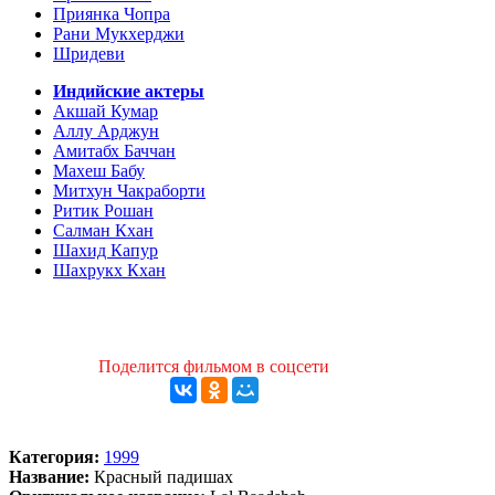
Приянка Чопра
Рани Мукхерджи
Шридеви
Индийские актеры
Акшай Кумар
Аллу Арджун
Амитабх Баччан
Махеш Бабу
Митхун Чакраборти
Ритик Рошан
Салман Кхан
Шахид Капур
Шахрукх Кхан
Поделится фильмом в соцсети
Категория:
1999
Название:
Красный падишах