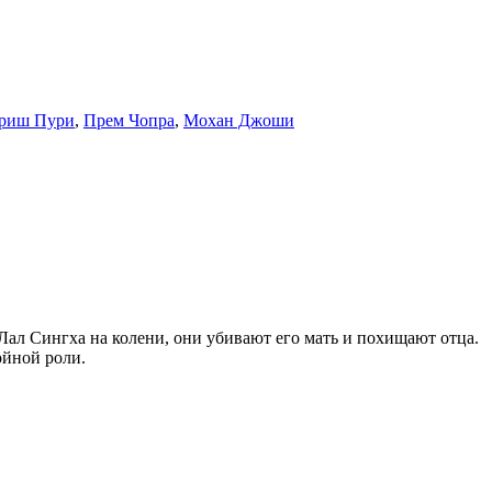
риш Пури
,
Прем Чопра
,
Мохан Джоши
Лал Сингха на колени, они убивают его мать и похищают отца.
ойной роли.