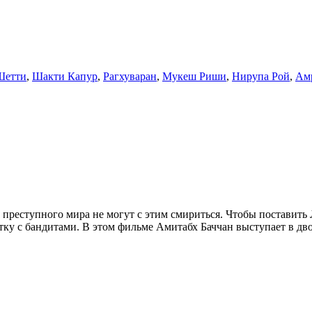
Шетти
,
Шакти Капур
,
Рагхуваран
,
Мукеш Риши
,
Нирупа Рой
,
Ам
преступного мира не могут с этим смириться. Чтобы поставить 
у с бандитами. В этом фильме Амитабх Баччан выступает в дв