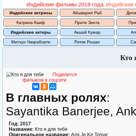
Индийские фильмы 2019 года
Индийские 
,
Индийские актрисы
Айшвария Рай
Дипи
Катрина Каиф
Прити Зинта
При
Индийские актеры
Акшай Кумар
Ал
Митхун Чакраборти
Ритик Рошан
Са
Кто 
Поделится
фильмом в соцсети
В главных ролях
:
Sayantika Banerjee, An
Год:
2017
Название:
Кто я для тебя
Оригинальное название:
Ami Je Ke Tomar