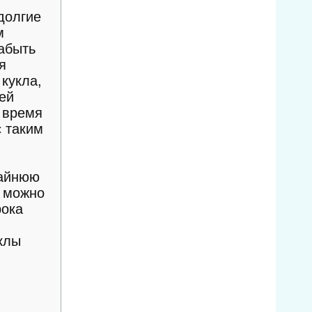
долгие
м
абыть
я
кукла,
ей
е время
с таким
райнюю
ю можно
рока
клы