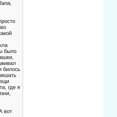
Папа,
просто
 во
какой
кла
лы было
башки,
лаживал
и билось
 решать
вещи
а, где я
изни,
А вот