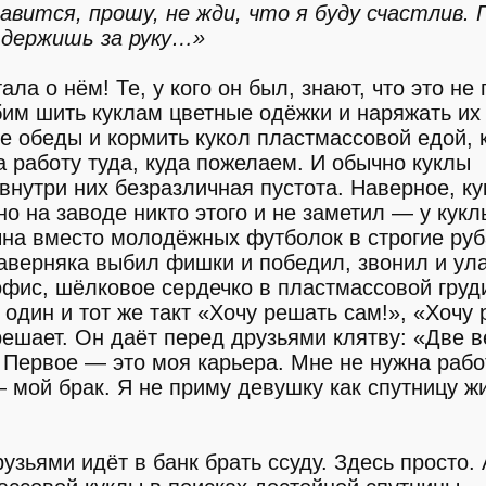
вится, прошу, не жди, что я буду счастлив. 
 держишь за руку…»
ла о нём! Те, у кого он был, знают, что это не 
бим шить куклам цветные одёжки и наряжать их
 обеды и кормить кукол пластмассовой едой, 
 работу туда, куда пожелаем. И обычно куклы
внутри них безразличная пустота. Наверное, ку
о на заводе никто этого и не заметил — у кук
сына вместо молодёжных футболок в строгие ру
 наверняка выбил фишки и победил, звонил и у
 офис, шёлковое сердечко в пластмассовой груд
 один и тот же такт «Хочу решать сам!», «Хочу
решает. Он даёт перед друзьями клятву: «Две 
. Первое — это моя карьера. Мне не нужна работ
— мой брак. Я не приму девушку как спутницу ж
рузьями идёт в банк брать ссуду. Здесь просто. 