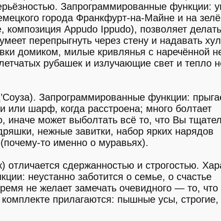
ерьёзностью. Запрограммированные функции: у
немецкого города Франкфурт-на-Майне и на зел
е, композиция Appudo Ippudo), позволяет делат
умеет перепрыгнуть через стену и надавать ху
овки домиком, милые кривлянья с наречённой н
летчатых рубашек и излучающие свет и тепло 
’Соуза). Запрограммированные функции: прыга
ки или шарф, когда расстроена; много болтает
, иначе может выболтать всё то, что Вы тщате
дряшки, нежные завитки, набор ярких нарядов
(почему-то именно о муравьях).
) отличается сдержанностью и строгостью. Хар
ции: неустанно заботится о семье, о счастье
время не желает замечать очевидного — то, что
В комплекте прилагаются: пышные усы, строгие,