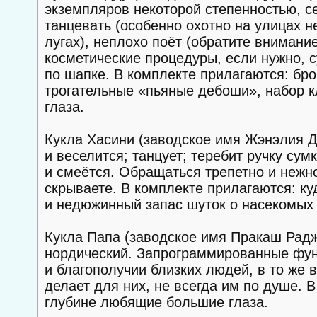
экземпляров некоторой степенностью, с
танцевать (особенно охотно на улицах 
лугах), неплохо поёт (обратите внимани
косметические процедуры, если нужно, с
по шапке. В комплекте прилагаются: бр
трогательные «пьяные дебоши», набор к
глаза.
Кукла Хасини (заводское имя Жэнэлия Д
и веселится; танцует; теребит ручку сум
и смеётся. Обращаться трепетно и нежно
скрываете. В комплекте прилагаются: ку
и недюжинный запас шуток о насекомых 
Кукла Папа (заводское имя Пракаш Радж
нордический. Запрограммированные функ
и благополучии близких людей, в то же 
делает для них, не всегда им по душе. 
глубине любящие большие глаза.