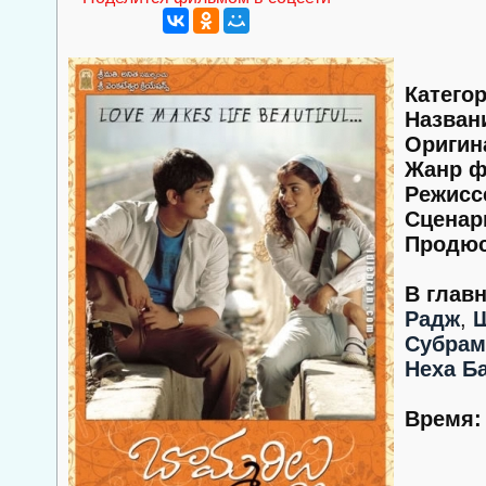
Категор
Назван
Оригин
Жанр ф
Режисс
Сценар
Продюс
В глав
Радж
,
Ш
Субрам
Неха Б
Время: