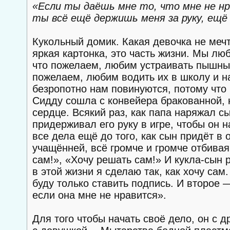
«Если ты даёшь мне то, что мне не нра
ты всё ещё держишь меня за руку, ещё
Кукольный домик. Какая девочка не мечта
яркая картонка, это часть жизни. Мы лю
что пожелаем, любим устраивать пышные
пожелаем, любим водить их в школу и на
безропотно нам повинуются, потому что 
Сидду сошла с конвейера бракованной, н
сердце. Всякий раз, как папа наряжал 
придерживал его руку в игре, чтобы он
все дела ещё до того, как сын придёт в
учащённей, всё громче и громче отбивая
сам!», «Хочу решать сам!» И кукла-сын 
в этой жизни я сделаю так, как хочу сам
буду только ставить подпись. И второе 
если она мне не нравится».
Для того чтобы начать своё дело, он с д