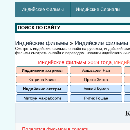
Индийские Фильмы
Индийские Сериалы
Индийские фильмы
»
Индийские фильмы
Смотреть индийские фильмы онлайн на русском, индийский ф
фильмы смотреть онлайн с переводом, новинки индийского кино
Индийские фильмы 2019 года
Индий
,
Индийские актрисы
Айшвария Рай
Катрина Каиф
Прити Зинта
Индийские актеры
Акшай Кумар
Митхун Чакраборти
Ритик Рошан
К
Поделится фильмом в соцсети