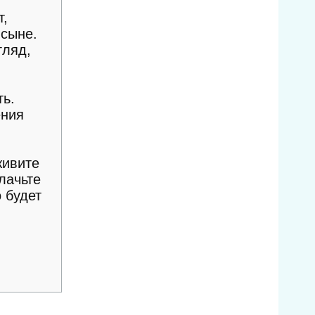
т,
-сыне.
гляд,
ть.
ения
живите
лачьте
 будет