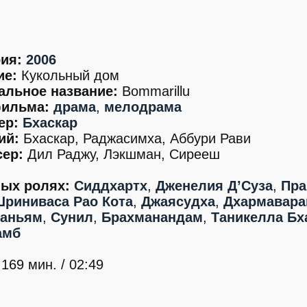
ия:
2006
ие:
Кукольный дом
альное название:
Bommarillu
ильма:
драма
,
мелодрама
ер:
Бхаскар
ий:
Бхаскар, Раджасимха, Аббури Рави
ер:
Дил Раджу, Лэкшман, Сирееш
ных ролях:
Сиддхартх
,
Дженелия Д’Суза
,
Пра
риниваса Рао Кота
,
Джаясудха
,
Дхармавара
аньям
,
Сунил
,
Брахманандам
,
Таникелла Бх
амб
169 мин. / 02:49