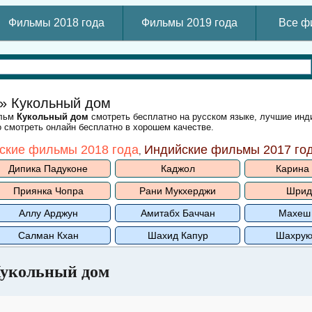
Фильмы 2018 года
Фильмы 2019 года
Все ф
» Кукольный дом
ильм
Кукольный дом
смотреть бесплатно на русском языке, лучшие инд
 смотреть онлайн бесплатно в хорошем качестве.
ские фильмы 2018 года
Индийские фильмы 2017 го
,
Дипика Падуконе
Каджол
Карина
Приянка Чопра
Рани Мукхерджи
Шрид
Аллу Арджун
Амитабх Баччан
Махеш
Салман Кхан
Шахид Капур
Шахрук
укольный дом