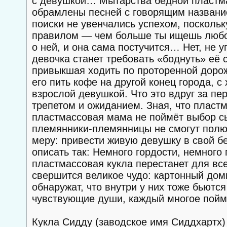
с девушкой… Мытарства бедной пластма
обрамлены песней с говорящим названием
поиски не увенчались успехом, посколь
правилом — чем больше ты ищешь любовь
о ней, и она сама постучится… Нет, не 
девочка станет требовать «боднуть» её 
привыкшая ходить по проторенной дорож
его пить кофе на другой конец города, с
взрослой девушкой. Что это вдруг за п
трепетом и ожиданием. Зная, что пластм
пластмассовая мама не поймёт выбор сы
племянники-племянницы не смогут полюб
меру: привести живую девушку в свой 
описать так: Немного гордости, немного
пластмассовая кукла перестанет для все
свершится великое чудо: картонный дом
обнаружат, что внутри у них тоже бьютс
чувствующие души, каждый многое пойм
Кукла Сидду (заводское имя Сиддхартх)