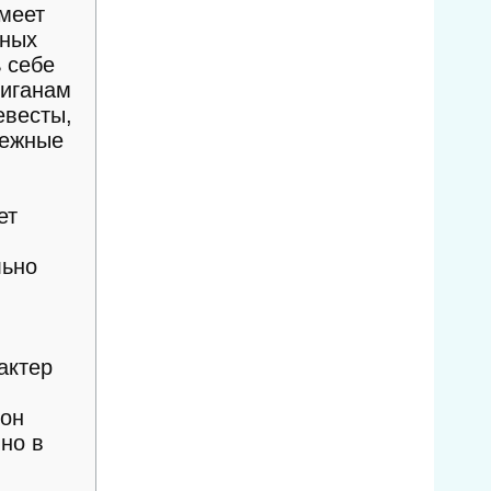
меет
ёных
ь себе
лиганам
евесты,
нежные
ет
льно
актер
 он
 но в