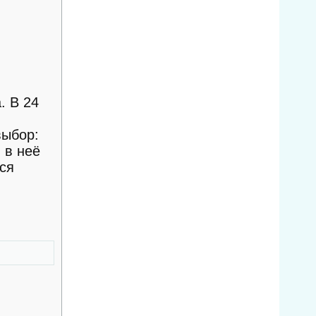
. В 24
выбор:
 в неё
ся