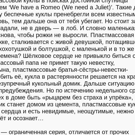
ссовой куклы в поисках достойной спутницы
 ‘We have a Romeo (We need a Juliet)’. Такие 
ку беспечные куклы пренебрегли всем известны
, тем дальше она от тебя убегает. Но стоит з
угадали, не в дверь — в лоб. И словно маленька
снова, чтобы рожки не выросли. Пластмассовая 
ке, сталкивается с живой девушкой, потащивш
 хохотушкой и болтушкой, с маленькой и в то ж
еремена? Шёлковое сердце не привыкло биться 
ассовый папа не примет такую невестку,
на, пластмассовые братья-сёстры-невестки-
ить её, кукла в растерянности решается на к
безупречный кукольный домик. Дальше ситуаци
 предубеждения. Но по истечению недельного с
х в доме быть «рыцарем без страха и упрёка»,
ик станет домом из цемента, пластмассовые ку
я сердца и есть невидимые, неощутимые, нежно
ёт и осознает…
 — ограниченная серия, отличается от прочих