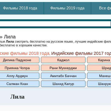
Фильмы 2018 года
Фильмы 2019 года
Все ф
» Лила
ильм
Лила
смотреть бесплатно на русском языке, лучшие индийские фил
 бесплатно в хорошем качестве.
ские фильмы 2018 года
Индийские фильмы 2017 го
,
Дипика Падуконе
Каджол
Карина
Приянка Чопра
Рани Мукхерджи
Шрид
Аллу Арджун
Амитабх Баччан
Махеш
Салман Кхан
Шахид Капур
Шахрук
Лила