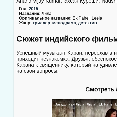
Anand Vijay Kumar, Эхсан Куреши, Naush
Год:
2015
Название:
Лила
Оригинальное название:
Ek Paheli Leela
Жанр:
триллер
,
мелодрама
,
детектив
Сюжет индийского фильм
Успешный музыкант Каран, переехав в но
приходит незнакомка. Друзья, обеспоко
Карана к священнику, который на удивле
на свои вопросы.
Смотреть 