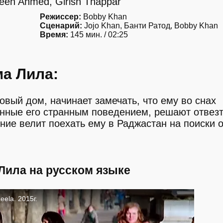
een Ahmed, Girish Thappar
Режиссер:
Bobby Khan
Сценарий:
Jojo Khan, Банти Ратод, Bobby Khan
Время:
145 мин. / 02:25
а Лила:
вый дом, начинает замечать, что ему во снах
енные его странным поведением, решают отвез
ние велит поехать ему в Раджастан на поиски 
Лила на русском языке