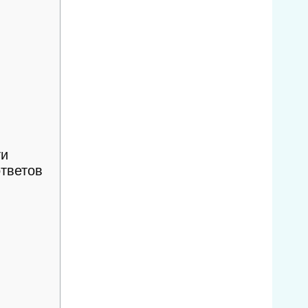
ти
ответов