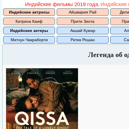
Индийские фильмы 2019 года
Индийские 
,
Индийские актрисы
Айшвария Рай
Дипи
Катрина Каиф
Прити Зинта
При
Индийские актеры
Акшай Кумар
Ал
Митхун Чакраборти
Ритик Рошан
Са
Легенда об 