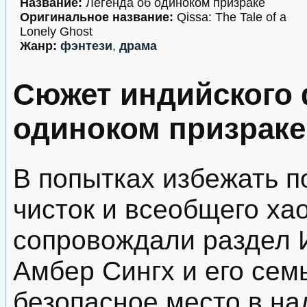
Название:
Легенда об одиноком призраке
Оригинальное название:
Qissa: The Tale of a
Lonely Ghost
Жанр:
фэнтези
,
драма
Сюжет индийского 
одиноком призраке
В попытках избежать п
чисток и всеобщего ха
сопровождали раздел И
Амбер Сингх и его сем
безопасное место в на