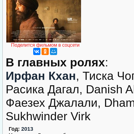
Поделится фильмом в соцсети
В главных ролях
:
Ирфан Кхан
, Тиска Ч
Расика Дагал, Danish A
Фаезех Джалали, Dhami,
Sukhwinder Virk
Год:
2013