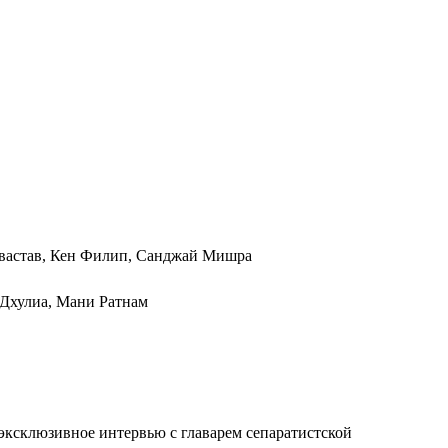
ивастав, Кен Филип, Санджай Мишра
Дхулиа, Мани Ратнам
эксклюзивное интервью с главарем сепаратистской