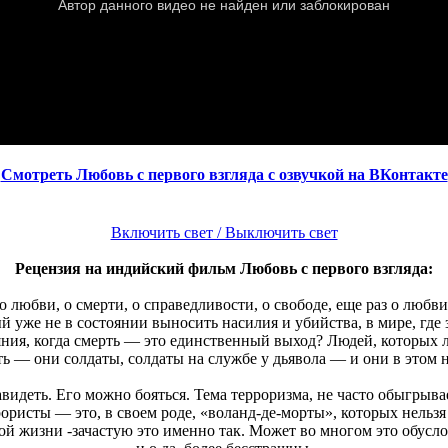
Смотреть Любовь с первого взгляда с озвучкой на ВКонтакте
Включить свет / Выключить свет
Рецензия на индийский фильм Любовь с первого взгляда:
 любви, о смерти, о справедливости, о свободе, еще раз о любви
уже не в состоянии выносить насилия и убийства, в мире, где з
ния, когда смерть — это единственный выход? Людей, которых л
ть — они солдаты, солдаты на службе у дьявола — и они в этом не
идеть. Его можно бояться. Тема терроризма, не часто обыгрывае
ррористы — это, в своем роде, «воланд-де-морты», которых нельз
льной жизни -зачастую это именно так. Может во многом это обус