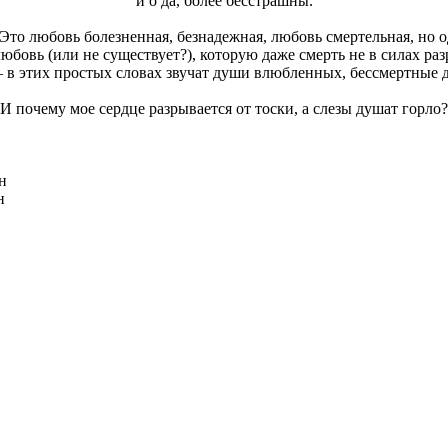
и о да, более бесстрашны.
Это любовь болезненная, безнадежная, любовь смертельная, но о
бовь (или не существует?), которую даже смерть не в силах ра
в этих простых словах звучат души влюбленных, бессмертные
И почему мое сердце разрывается от тоски, а слезы душат горло?
н
н