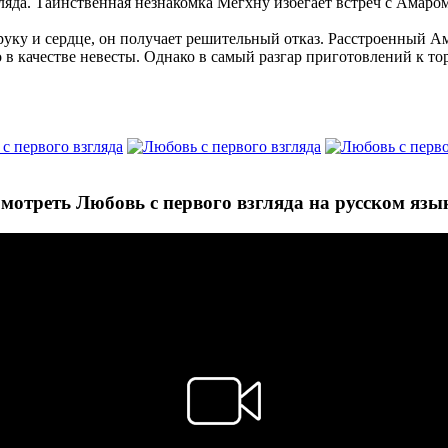
ляда. Таинственная незнакомка Мегхну избегает встреч с Амаром
 руку и сердце, он получает решительный отказ. Расстроенный А
в качестве невесты. Однако в самый разгар приготовлений к тор
мотреть Любовь с первого взгляда на русском язы