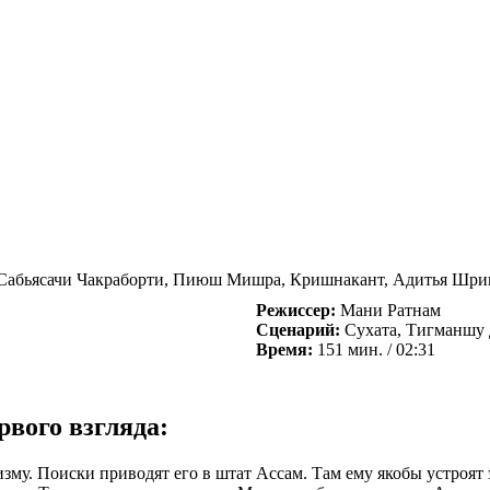
, Сабьясачи Чакраборти, Пиюш Мишра, Кришнакант, Адитья Шр
Режиссер:
Мани Ратнам
Сценарий:
Сухата, Тигманшу 
Время:
151 мин. / 02:31
вого взгляда:
у. Поиски приводят его в штат Ассам. Там ему якобы устроят 