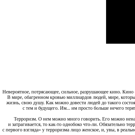
Невероятное, потрясающее, сильное, разрушающее кино. Кино о
В мире, обагренном кровью миллиардов людей, мире, который 
жизнь, свою душу. Как можно довести людей до такого состоя
с тем и будущего. Им... им просто больше нечего теря
Терроризм. О нем можно много говорить. Его можно ненав
и затрагивается, то как-то однобоко что-ли. Обязательно те
с первого взгляда» у терроризма лицо женское, и, увы, в реа