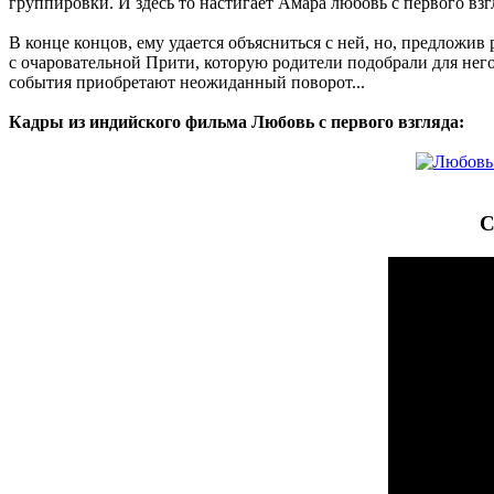
группировки. И здесь то настигает Амара любовь с первого взг
В конце концов, ему удается объясниться с ней, но, предложив
с очаровательной Прити, которую родители подобрали для него 
события приобретают неожиданный поворот...
Кадры из индийского фильма Любовь с первого взгляда:
С