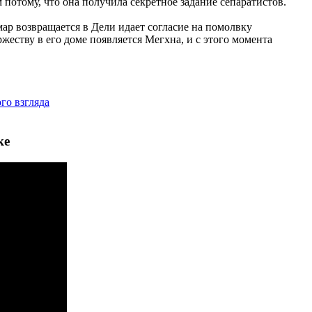
 потому, что она получила секретное задание сепаратистов.
мар возвращается в Дели идает согласие на помолвку
жеству в его доме появляется Мегхна, и с этого момента
ке