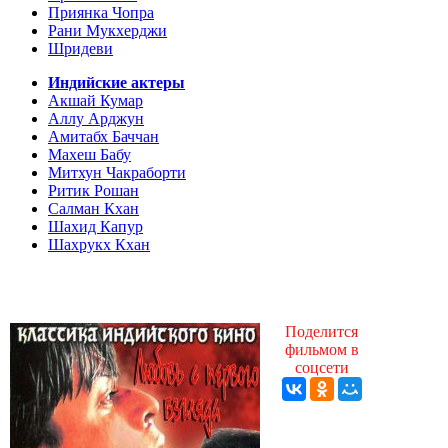
Приянка Чопра
Рани Мукхерджи
Шридеви
Индийские актеры
Акшай Кумар
Аллу Арджун
Амитабх Баччан
Махеш Бабу
Митхун Чакраборти
Ритик Рошан
Салман Кхан
Шахид Капур
Шахрукх Кхан
Поделится
фильмом в
соцсети