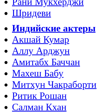
Рани Мукхерджи
Шридеви
Индийские актеры
Акшай Кумар
Аллу Арджун
Амитабх Баччан
Махеш Бабу
Митхун Чакраборти
Ритик Рошан
Салман Кхан