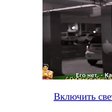
Включить све