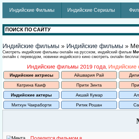
Индийские Фильмы
Индийские Сериалы
Фил
Индийские фильмы
»
Индийские фильмы
» Ме
Смотреть индийские фильмы онлайн на русском, индийский фильм
Ме
онлайн с переводом, новинки индийского кино смотреть онлайн беспла
Индийские фильмы 2019 года
Индийские 
,
Индийские актрисы
Айшвария Рай
Дипи
Катрина Каиф
Прити Зинта
При
Индийские актеры
Акшай Кумар
Ал
Митхун Чакраборти
Ритик Рошан
Са
Поделится фильмом в