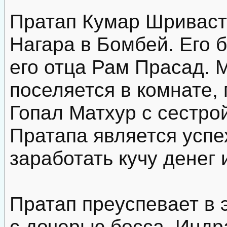
Пратап Кумар Шриваст
Нагара в Бомбей. Его б
его отца Рам Прасад. 
поселяется в комнате, 
Гопал Матхур с сестро
Пратапа является успех
заработать кучу денег 
Пратап преуспевает в 
с дочерью босса, Индр