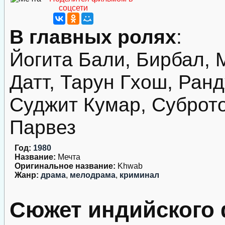
соцсети
В главных ролях
:
Йогита Бали, Бирбал, 
Датт, Тарун Гхош, Ран
Суджит Кумар, Суброт
Парвез
Год:
1980
Название:
Мечта
Оригинальное название:
Khwab
Жанр:
драма
,
мелодрама
,
криминал
Сюжет индийского 