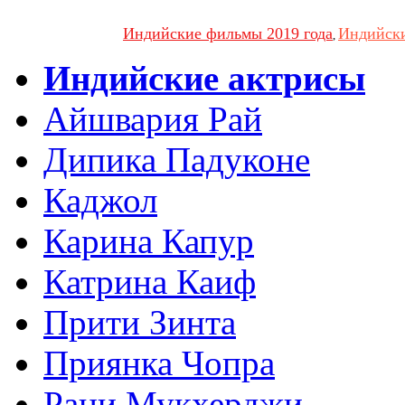
Индийские фильмы 2019 года
Индийски
,
Индийские актрисы
Айшвария Рай
Дипика Падуконе
Каджол
Карина Капур
Катрина Каиф
Прити Зинта
Приянка Чопра
Рани Мукхерджи