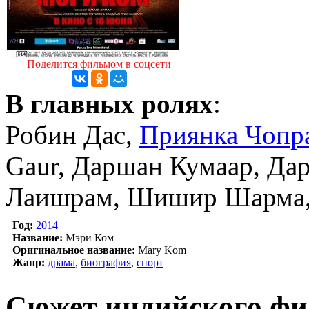
Поделится фильмом в соцсети
В главных ролях
:
Робин Дас,
Приянка Чопр
Gaur, Даршан Кумаар, Да
Лаишрам, Шишир Шарма, 
Год:
2014
Название:
Мэри Ком
Оригинальное название:
Mary Kom
Жанр:
драма
,
биография
,
спорт
Сюжет индийского фи