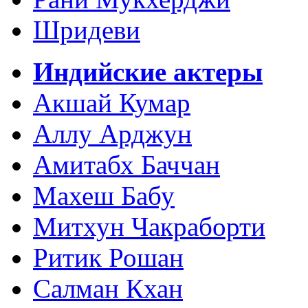
Шридеви
Индийские актеры
Акшай Кумар
Аллу Арджун
Амитабх Баччан
Махеш Бабу
Митхун Чакраборти
Ритик Рошан
Салман Кхан