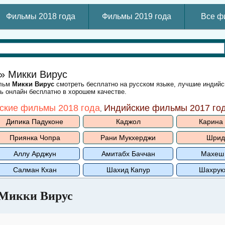
Фильмы 2018 года
Фильмы 2019 года
Все ф
» Микки Вирус
ильм
Микки Вирус
смотреть бесплатно на русском языке, лучшие индий
ть онлайн бесплатно в хорошем качестве.
ские фильмы 2018 года
Индийские фильмы 2017 го
,
Дипика Падуконе
Каджол
Карина
Приянка Чопра
Рани Мукхерджи
Шрид
Аллу Арджун
Амитабх Баччан
Махеш
Салман Кхан
Шахид Капур
Шахрук
Микки Вирус