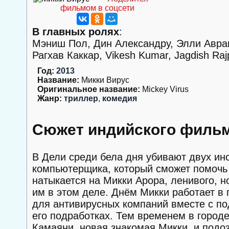
фильмом в соцсети
В главных ролях
:
Мэниш Пол, Дин Александру, Элли Авра
Рагхав Каккар, Vikesh Kumar, Jagdish Ra
Год:
2013
Название:
Микки Вирус
Оригинальное название:
Mickey Virus
Жанр:
триллер
,
комедия
Сюжет индийского фильм
В Дели среди бела дня убивают двух ин
компьютерщика, который сможет помочь 
натыкается на Микки Арора, ленивого, 
им в этом деле. Днём Микки работает в 
для антивирусных компаний вместе с под
его подработках. Тем временем в город
Камаяни, новая знакомая Микки, и подоз