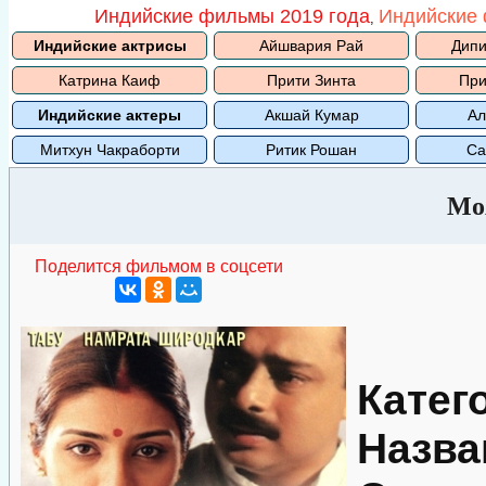
Индийские фильмы 2019 года
Индийские 
,
Индийские актрисы
Айшвария Рай
Дипи
Катрина Каиф
Прити Зинта
При
Индийские актеры
Акшай Кумар
Ал
Митхун Чакраборти
Ритик Рошан
Са
Мо
Поделится фильмом в соцсети
Катег
Назва