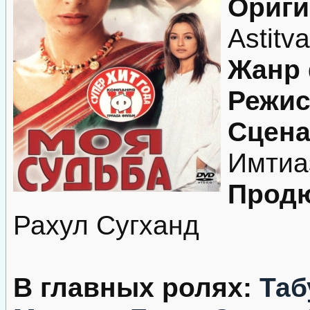
Ориги
Astitva
Жанр
Режис
Сцена
Имтиа
Продю
Рахул Сугханд
В главных ролях:
Таб