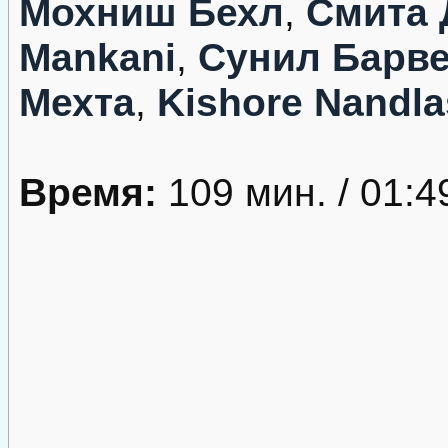
Мохниш Бехл
,
Смита 
Mankani
,
Сунил Барв
Мехта
,
Kishore Nandla
Время:
109 мин. / 01:4