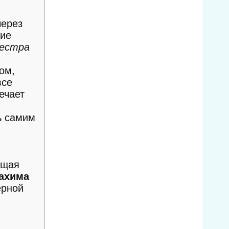
через
кие
сестра
ом,
все
ечает
ь самим
ящая
ахима
ерной