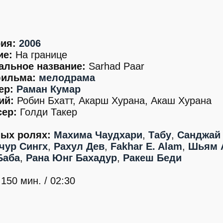
ия:
2006
ие:
На границе
альное название:
Sarhad Paar
ильма:
мелодрама
ер:
Раман Кумар
ий:
Робин Бхатт, Акарш Хурана, Акаш Хурана
ер:
Голди Такер
ных ролях:
Махима Чаудхари
,
Табу
,
Санджай 
чур Сингх
,
Рахул Дев
,
Fakhar E. Alam
,
Шьям 
Баба
,
Рана Юнг Бахадур
,
Ракеш Беди
150 мин. / 02:30