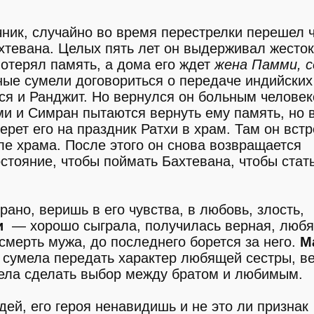
чник, случайно во время перестрелки перешел 
ахтевана. Целых пять лет он выдерживал жесто
потерял память, а дома его ждет
жена Памми, 
нные сумели договориться о передаче индийских
лся и Ранджит. Но вернулся он больным человек
ми и Симран пытаются вернуть ему память, но 
ерет его на праздник Ратхи в храм. Там он встр
ле храма. После этого он снова возвращается
остояние, чтобы поймать Бахтевана, чтобы стат
ано, веришь в его чувства, в любовь, злость,
и
— хорошо сыграла, получилась верная, люб
 смерть мужа, до последнего борется за него.
М
 сумела передать характер любящей сестры, в
мела сделать выбор между братом и любимым.
ей, его героя ненавидишь и не это ли признак