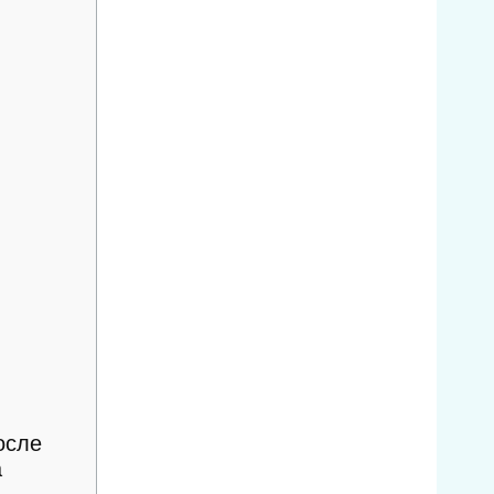
осле
а