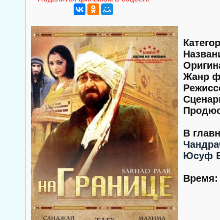
Категор
Назван
Оригин
Жанр ф
Режисс
Сценар
Продюс
В глав
Чандра
Юсуф 
Время: