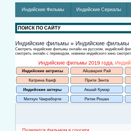
Индийские Фильмы
Индийские Сериалы
Индийские фильмы
»
Индийские фильмы
Смотреть индийские фильмы онлайн на русском, индийский ф
смотреть онлайн с переводом, новинки индийского кино смотре
Индийские фильмы 2019 года
Индий
,
Индийские актрисы
Айшвария Рай
Катрина Каиф
Прити Зинта
Индийские актеры
Акшай Кумар
Митхун Чакраборти
Ритик Рошан
Поделится фильмом в соцсети