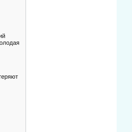
ий
молодая
 теряют