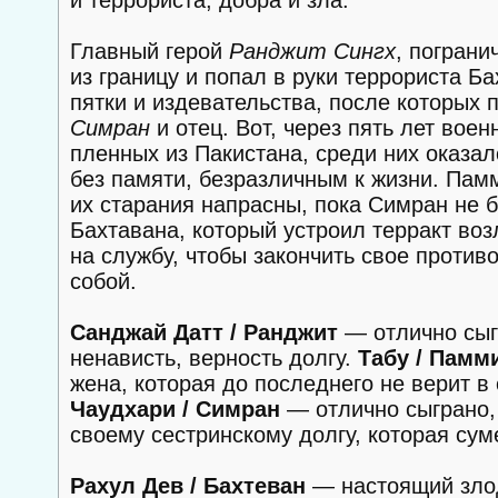
и террориста, добра и зла.
Главный герой
Ранджит Сингх
, пограни
из границу и попал в руки террориста Б
пятки и издевательства, после которых 
Симран
и отец. Вот, через пять лет вое
пленных из Пакистана, среди них оказа
без памяти, безразличным к жизни. Пам
их старания напрасны, пока Симран не б
Бахтавана, который устроил терракт воз
на службу, чтобы закончить свое против
собой.
Санджай Датт / Ранджит
— отлично сыгр
ненависть, верность долгу.
Табу / Памм
жена, которая до последнего не верит в
Чаудхари / Симран
— отлично сыграно,
своему сестринскому долгу, которая су
Рахул Дев / Бахтеван
— настоящий злод