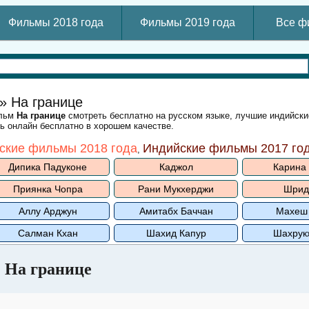
Фильмы 2018 года
Фильмы 2019 года
Все ф
» На границе
ильм
На границе
смотреть бесплатно на русском языке, лучшие индийск
ть онлайн бесплатно в хорошем качестве.
ские фильмы 2018 года
Индийские фильмы 2017 го
,
Дипика Падуконе
Каджол
Карина
Приянка Чопра
Рани Мукхерджи
Шрид
Аллу Арджун
Амитабх Баччан
Махеш
Салман Кхан
Шахид Капур
Шахрук
На границе