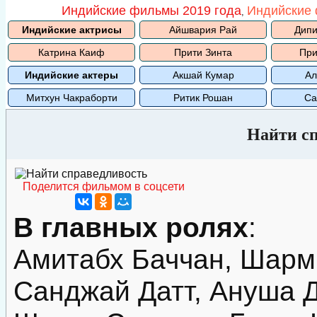
Индийские фильмы 2019 года
Индийские 
,
Индийские актрисы
Айшвария Рай
Дипи
Катрина Каиф
Прити Зинта
При
Индийские актеры
Акшай Кумар
Ал
Митхун Чакраборти
Ритик Рошан
Са
Найти с
Поделится фильмом в соцсети
В главных ролях
:
Амитабх Баччан, Шарм
Санджай Датт, Ануша 