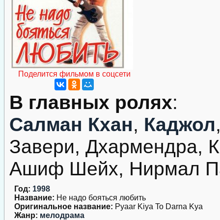
Поделится фильмом в соцсети
В главных ролях
:
Салман Кхан
,
Каджол
Завери, Дхармендра, К
Ашиф Шейх, Нирмал Па
Год:
1998
Название:
Не надо бояться любить
Оригинальное название:
Pyaar Kiya To Darna Kya
Жанр:
мелодрама