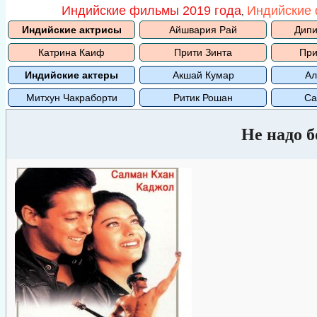
Индийские фильмы 2019 года
Индийские 
,
Индийские актрисы
Айшвария Рай
Дипи
Катрина Каиф
Прити Зинта
При
Индийские актеры
Акшай Кумар
Ал
Митхун Чакраборти
Ритик Рошан
Са
Не надо 