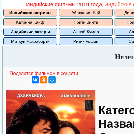
Индийские фильмы 2019 года
Индийские 
,
Индийские актрисы
Айшвария Рай
Дипи
Катрина Каиф
Прити Зинта
При
Индийские актеры
Акшай Кумар
Ал
Митхун Чакраборти
Ритик Рошан
Са
Нелег
Поделится фильмом в соцсети
Катег
Назва