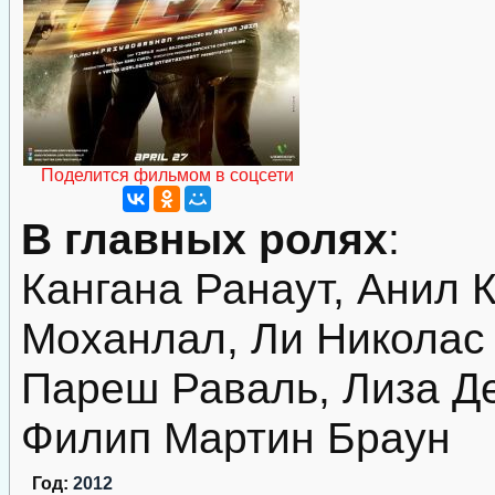
Поделится фильмом в соцсети
В главных ролях
:
Кангана Ранаут, Анил 
Моханлал, Ли Николас
Пареш Раваль, Лиза Д
Филип Мартин Браун
Год:
2012