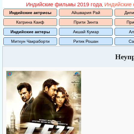
Индийские фильмы 2019 года
Индийские 
,
Индийские актрисы
Айшвария Рай
Дипи
Катрина Каиф
Прити Зинта
При
Индийские актеры
Акшай Кумар
Ал
Митхун Чакраборти
Ритик Рошан
Са
Неуп