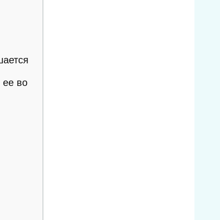
шается
 ее во