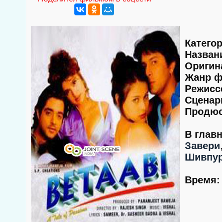
Категор
Назван
Оригин
Жанр ф
Режисс
Сценар
Продюс
В глав
Завери
Шивпу
Время: