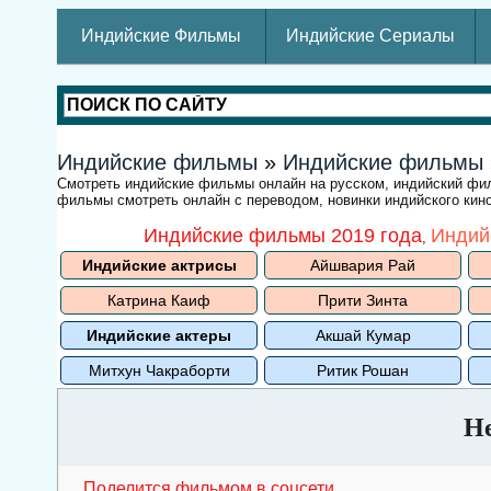
Индийские Фильмы
Индийские Сериалы
Индийские фильмы
»
Индийские фильмы
Смотреть индийские фильмы онлайн на русском, индийский ф
фильмы смотреть онлайн с переводом, новинки индийского кино
Индийские фильмы 2019 года
Индий
,
Индийские актрисы
Айшвария Рай
Катрина Каиф
Прити Зинта
Индийские актеры
Акшай Кумар
Митхун Чакраборти
Ритик Рошан
Не
Поделится фильмом в соцсети