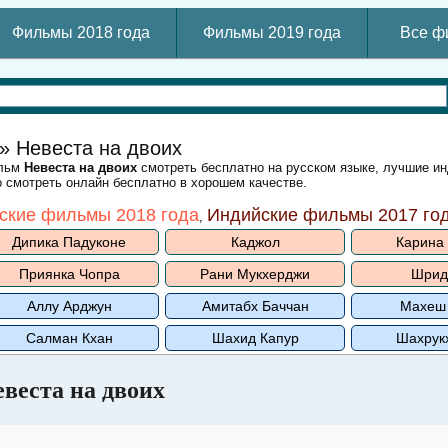
Фильмы 2018 года
Фильмы 2019 года
Все ф
» Невеста на двоих
ильм
Невеста на двоих
смотреть бесплатно на русском языке, лучшие и
 смотреть онлайн бесплатно в хорошем качестве.
ские фильмы 2018 года
Индийские фильмы 2017 го
,
Дипика Падуконе
Каджол
Карина
Приянка Чопра
Рани Мукхерджи
Шрид
Аллу Арджун
Амитабх Баччан
Махеш
Салман Кхан
Шахид Капур
Шахрук
веста на двоих