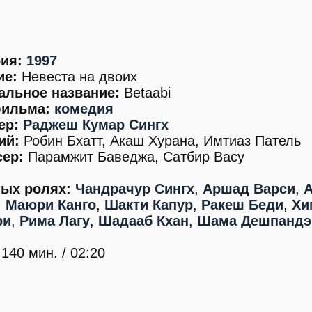
ия:
1997
ие:
Невеста на двоих
альное название:
Betaabi
ильма:
комедия
ер:
Раджеш Кумар Сингх
ий:
Робин Бхатт, Акаш Хурана, Имтиаз Патель
ер:
Парамжит Баведжа, Сатбир Васу
ных ролях:
Чандрачур Сингх
,
Аршад Варси
,
,
Маюри Канго
,
Шакти Капур
,
Ракеш Беди
,
Хи
ри
,
Рима Лагу
,
Шадааб Кхан
,
Шама Дешпандэ
140 мин. / 02:20