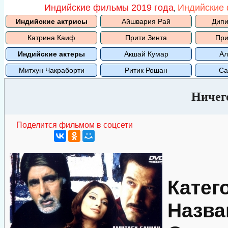
Индийские фильмы 2019 года
Индийские 
,
Индийские актрисы
Айшвария Рай
Дипи
Катрина Каиф
Прити Зинта
При
Индийские актеры
Акшай Кумар
Ал
Митхун Чакраборти
Ритик Рошан
Са
Ничего
Поделится фильмом в соцсети
Катег
Назва