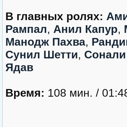
В главных ролях:
Ами
Рампал
,
Анил Капур
,
Манодж Пахва
,
Ранди
Сунил Шетти
,
Сонали
Ядав
Время:
108 мин. / 01:4