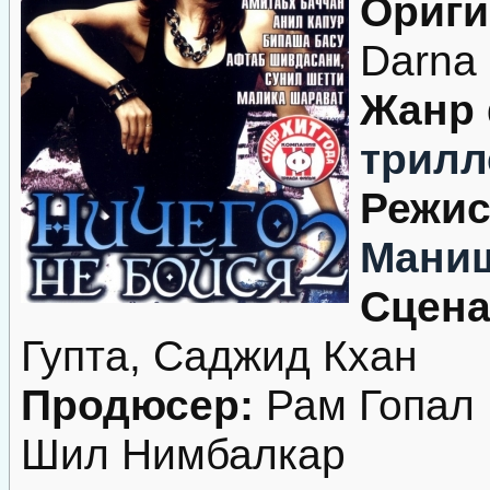
Ориги
Darna 
Жанр
трилл
Режис
Маниш
Сцена
Гупта, Саджид Кхан
Продюсер:
Рам Гопал 
Шил Нимбалкар