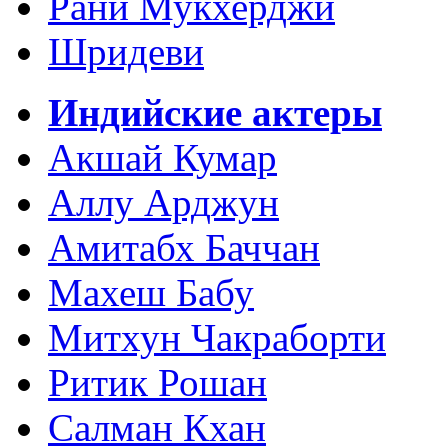
Рани Мукхерджи
Шридеви
Индийские актеры
Акшай Кумар
Аллу Арджун
Амитабх Баччан
Махеш Бабу
Митхун Чакраборти
Ритик Рошан
Салман Кхан