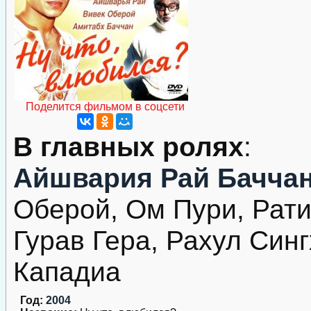
Поделится фильмом в соцсети
В главных ролях
:
Айшвария Рай Бачча
Оберой, Ом Пури, Рати
Гурав Гера, Рахул Син
Кападиа
Год:
2004