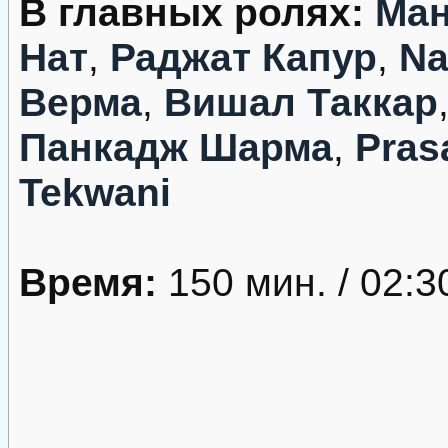
В главных ролях:
Ман
Нат
,
Раджат Капур
,
Na
Верма
,
Вишал Таккар
Панкадж Шарма
,
Pras
Tekwani
Время:
150 мин. / 02:3