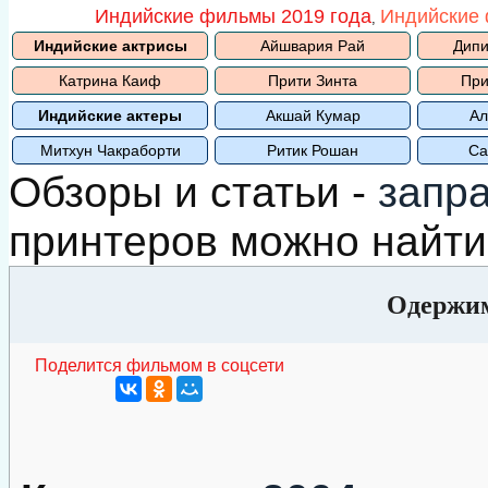
Индийские фильмы 2019 года
Индийские 
,
Индийские актрисы
Айшвария Рай
Дипи
Катрина Каиф
Прити Зинта
При
Индийские актеры
Акшай Кумар
Ал
Митхун Чакраборти
Ритик Рошан
Са
Обзоры и статьи -
запр
принтеров можно найти
Одержи
Поделится фильмом в соцсети