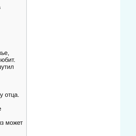
a
ье,
любит.
шутил
у отца.
е
из может