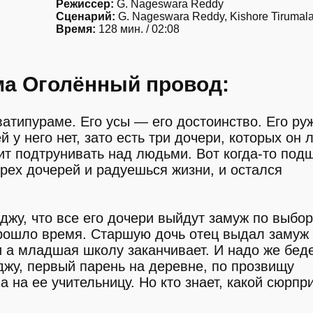
Режиссер:
G. Nageswara Reddy
Сценарий:
G. Nageswara Reddy, Kishore Tirumal
Время:
128 мин. / 02:08
а Оголённый провод:
типураме. Его усы — его достоинство. Его руж
 у него нет, зато есть три дочери, которых он 
ит подтрунивать над людьми. Вот когда-то под
ех дочерей и радуешься жизни, и остался
жу, что все его дочери выйдут замуж по выбор
Прошло время. Старшую дочь отец выдал замуж
 а младшая школу заканчивает. И надо же бед
джу, первый парень на деревне, по прозвищу
 на ее учительницу. Но кто знает, какой сюрпр