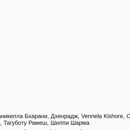
аникелла Бхарани, Дхенрадж, Vennela Kishore, 
, Тагуботу Рамеш, Шилпи Шарма