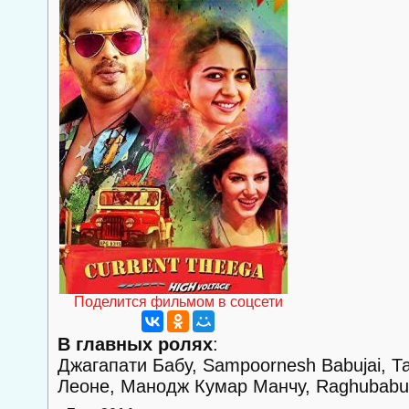
Поделится фильмом в соцсети
В главных ролях
:
Джагапати Бабу, Sampoornesh Babujai, Т
Леоне, Манодж Кумар Манчу, Raghubabu