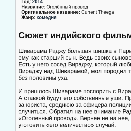
Год:
2014
Название:
Оголённый провод
Оригинальное название:
Current Theega
Жанр:
комедия
Сюжет индийского фильм
Шиварама Раджу большая шишка в Парва
ему как старший сын. Ведь своих сыновей
Есть у него сосед Вираджу, который люб
Вираджу над Шиварамой, мол породил тр
без половины уха.
И пришлось Шивараме поспорить с Вирад
А ставкой будут его собственные уши. 
за юриста, среднюю за офицера полиции
случиться. Обратил на нее внимание Ра
«Оголенный провод». Вернее не на нее, а
уготовить «его величество» случай.