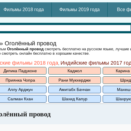
Фильмы 2018 года
Фильмы 2019 года
Все ф
» Оголённый провод
ильм
Оголённый провод
смотреть бесплатно на русском языке, лучшие 
 смотреть онлайн бесплатно в хорошем качестве.
ские фильмы 2018 года
Индийские фильмы 2017 го
,
Дипика Падуконе
Каджол
Карина
Приянка Чопра
Рани Мукхерджи
Шрид
Аллу Арджун
Амитабх Баччан
Махеш
Салман Кхан
Шахид Капур
Шахрук
олённый провод