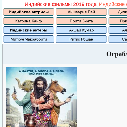
Индийские фильмы 2019 года
Индийские 
,
Индийские актрисы
Айшвария Рай
Дипи
Катрина Каиф
Прити Зинта
При
Индийские актеры
Акшай Кумар
Ал
Митхун Чакраборти
Ритик Рошан
Са
Ограб