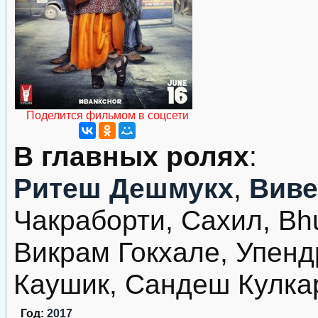
Поделится фильмом в соцсети
В главных ролях
:
Ритеш Дешмукх
,
Виве
Чакраборти, Сахил, Bhu
Викрам Гокхале, Упенд
Каушик, Сандеш Кулка
Год:
2017