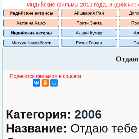
Индийские фильмы 2019 года
Индийские 
,
Индийские актрисы
Айшвария Рай
Дипи
Катрина Каиф
Прити Зинта
При
Индийские актеры
Акшай Кумар
Ал
Митхун Чакраборти
Ритик Рошан
Са
Отдаю 
Поделится фильмом в соцсети
Категория:
2006
Название:
Отдаю тебе