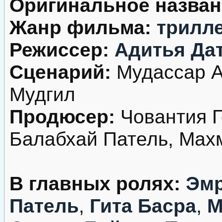
Оригинальное назван
Жанр фильма:
трилл
Режиссер:
Адитья Да
Сценарий:
Мудассар Аз
Мудгил
Продюсер:
Човантия Г
Балабхай Патель, Мах
В главных ролях:
Эм
Патель
,
Гита Басра
,
М