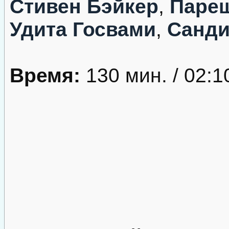
Стивен Бэйкер
,
Пареш
Удита Госвами
,
Санди
Время:
130 мин. / 02:1