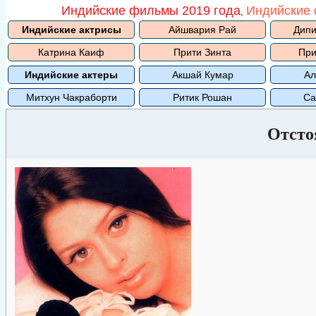
Индийские фильмы 2019 года
Индийские 
,
Индийские актрисы
Айшвария Рай
Дипи
Катрина Каиф
Прити Зинта
При
Индийские актеры
Акшай Кумар
Ал
Митхун Чакраборти
Ритик Рошан
Са
Отсто