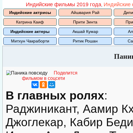
Индийские фильмы 2019 года
Индийские 
,
Индийские актрисы
Айшвария Рай
Дипи
Катрина Каиф
Прити Зинта
При
Индийские актеры
Акшай Кумар
Ал
Митхун Чакраборти
Ритик Рошан
Са
Пани
Поделится
фильмом в соцсети
В главных ролях
:
Раджиникант, Аамир Кх
Джоглекар, Кабир Беди