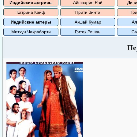
Индийские актрисы
Айшвария Рай
Дипи
Катрина Каиф
Прити Зинта
При
Индийские актеры
Акшай Кумар
Ал
Митхун Чакраборти
Ритик Рошан
Са
Пе