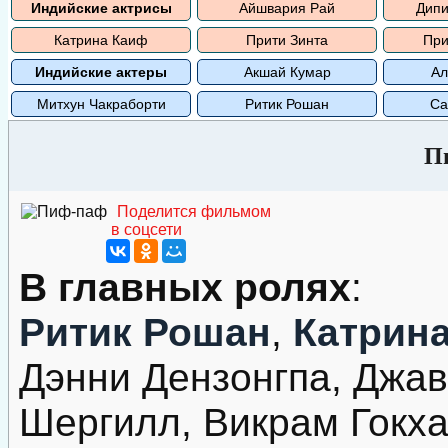
Индийские актрисы
Айшвария Рай
Дипи
Катрина Каиф
Прити Зинта
При
Индийские актеры
Акшай Кумар
Ал
Митхун Чакраборти
Ритик Рошан
Са
П
Поделится фильмом
в соцсети
В главных ролях
:
Ритик Рошан
,
Катрин
Дэнни Дензонгпа, Дж
Шергилл, Викрам Гокха