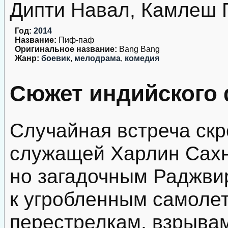
Дипти Навал, Камлеш 
Год:
2014
Название:
Пиф-паф
Оригинальное название:
Bang Bang
Жанр:
боевик
,
мелодрама
,
комедия
Сюжет индийского
Случайная встреча ск
служащей Харлин Сахн
но загадочным Раджви
к угробленным самолет
перестрелкам, взрыва