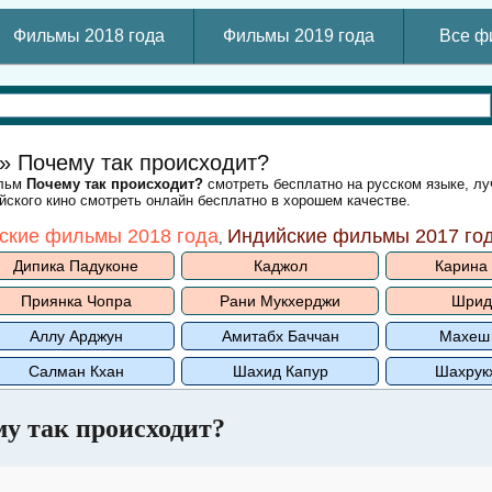
Фильмы 2018 года
Фильмы 2019 года
Все ф
» Почему так происходит?
ильм
Почему так происходит?
смотреть бесплатно на русском языке, л
ского кино смотреть онлайн бесплатно в хорошем качестве.
ские фильмы 2018 года
Индийские фильмы 2017 го
,
Дипика Падуконе
Каджол
Карина
Приянка Чопра
Рани Мукхерджи
Шрид
Аллу Арджун
Амитабх Баччан
Махеш
Салман Кхан
Шахид Капур
Шахрук
у так происходит?