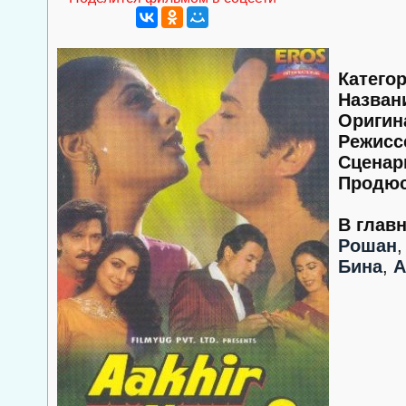
Категор
Назван
Оригин
Режисс
Сценар
Продюс
В глав
Рошан
Бина
,
А