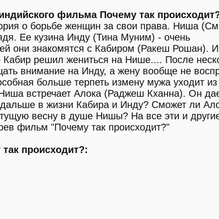
индийского фильма Почему так происходит?
ория о борьбе женщин за свои права. Ниша (См
ядя. Ее кузина Инду (Тина Муним) - очень
ей они знакомятся с Кабиром (Ракеш Рошан). 
но Кабир решил жениться на Нише.... После неск
щать внимание на Инду, а жену вообще не вос
пособная больше терпеть измену мужа уходит из
Ниша встречает Алока (Раджеш Кханна). Он дае
 дальше в жизни Кабира и Инду? Сможет ли Ал
тущую весну в душе Нишы? На все эти и други
рев фильм "Почему так происходит?"
так происходит?: