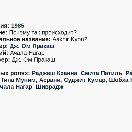
ия:
1985
ие:
Почему так происходит?
альное название:
Aakhir Kyon?
ер:
Дж. Ом Пракаш
ий:
Ачала Нагар
ер:
Дж. Ом Пракаш
ных ролях:
Раджеш Кханна
,
Смита Патиль
,
Р
,
Тина Муним
,
Асрани
,
Суджит Кумар
,
Шобха 
чала Нагар
,
Шиврадж