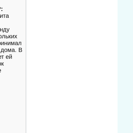
:
ита
Инду
ольких
принимал
 дома. В
т ей
ок
е