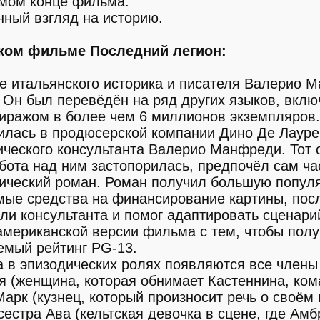
амом конце фильма.
ный взгляд на историю.
ком фильме Последний легион:
 итальянского историка и писателя Валерио 
Он был перевёдён на ряд других языков, вклю
тиражом в более чем 6 миллионов экземпляров.
илась в продюсерской компании Дино Де Лауре
ического консультанта Валерио Манфреди. Тот 
абота над ним застопорилась, предпочёл сам ча
рический роман. Роман получил большую попул
мые средства на финансирование картины, посл
ли консультанта и помог адаптировать сценари
американской версии фильма с тем, чтобы полу
емый рейтинг PG-13.
а в эпизодических ролях появляются все члены
я (женщина, которая обнимает Кастеннина, ко
 Марк (кузнец, который произносит речь о своём
естра Ава (кельтская девочка в сцене, где Амб