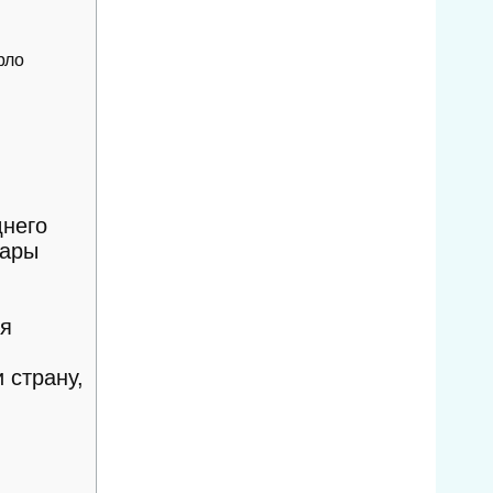
рло
днего
вары
ся
 страну,