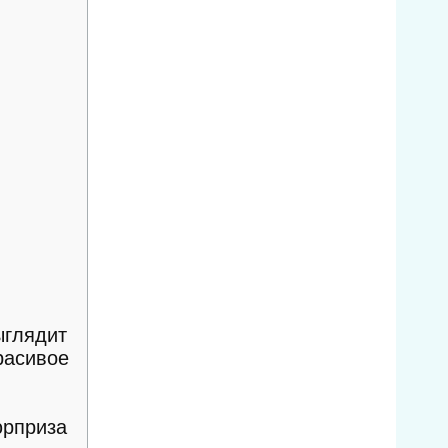
ыглядит
расивое
юрприза