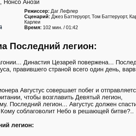
, Нонсо Анози
Режиссер:
Даг Лефлер
Сценарий:
Джез Баттеруорт, Том Баттеруорт, Ка
Карлеи
й
Время:
102 мин. / 01:42
а Последний легион:
гонии... Династия Цезарей повержена... После
уса, правившего страной всего один день, вар
ионера Августус совершает побег и отправляет
итании, чтобы возглавить Девятый легион,
. Последний легион... Августус должен спасти
. Кому соблаговолит Небо в решающей битве?..
ий легион: