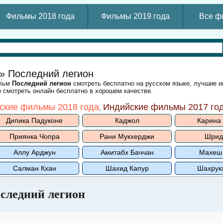
Фильмы 2018 года
Фильмы 2019 года
Все ф
» Последний легион
ильм
Последний легион
смотреть бесплатно на русском языке, лучшие и
 смотреть онлайн бесплатно в хорошем качестве.
ские фильмы 2018 года
Индийские фильмы 2017 го
,
Дипика Падуконе
Каджол
Карина
Приянка Чопра
Рани Мукхерджи
Шрид
Аллу Арджун
Амитабх Баччан
Махеш
Салман Кхан
Шахид Капур
Шахрук
следний легион