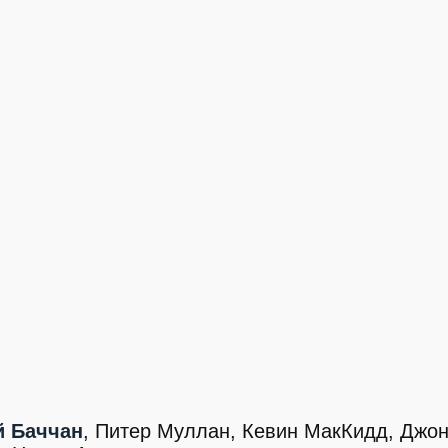
й Баччан
, Питер Муллан, Кевин МакКидд, Джон