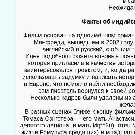
в с
Неожидан
Факты об индийс
Фильм основан на одноимённом романе
Манфреди, вышедшем в 2002 году. 
английский и русский, с общим 
Идея подобного сюжета впервые появ
которая пригласила в качестве истор
заинтересовался проектом, и, когда р
использовать задумку и написать исто
в Европе, что помогло найти необходи
сам писатель вернулся к своей ро
Несколько кадров были удалены из 
жела
В разных сценах ближе к концу фильм
Томаса Сэнгстера — его мать Анастаси
девятого легиона, и мать Игрэйн), отец
жизни Ромулуса среди них) и младшая с