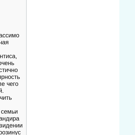
Массимо
чая
нтиса,
очень
стично
ярность
е чего
й.
чить
 семьи
мандира
 видении
розинус