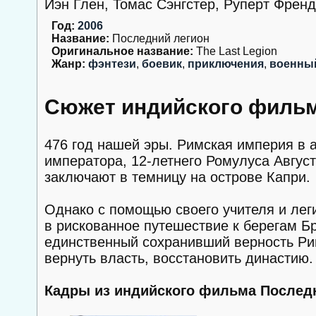
Иэн Глен, Томас Сэнгстер, Руперт Френд
Год:
2006
Название:
Последний легион
Оригинальное название:
The Last Legion
Жанр:
фэнтези
,
боевик
,
приключения
,
военны
Сюжет индийского фильм
476 год нашей эры. Римская империя в а
императора, 12-летнего Ромулуса Август
заключают в темницу на острове Капри.
Однако с помощью своего учителя и лег
в рискованное путешествие к берегам Бр
единственный сохранивший верность Риму
вернуть власть, восстановить династию
Кадры из индийского фильма Последн