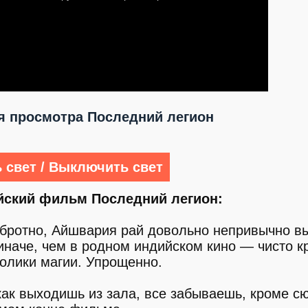
 просмотра Последний легион
 свет / Выключить свет
йский фильм Последний легион:
добротно, Айшвария рай довольно непривычно в
иначе, чем в родном индийском кино — чисто к
толики магии. Упрощенно.
как выходишь из зала, все забываешь, кроме с