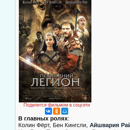
Поделится фильмом в соцсети
В главных ролях
:
Колин Фёрт, Бен Кингсли,
Айшвария Ра