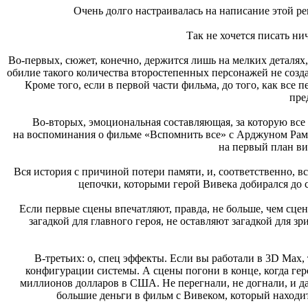
Очень долго настраивалась на написание этой ре
Так не хочется писать ни
Во-первых, сюжет, конечно, держится лишь на мелких деталях,
обилие такого количества второстепенных персонажей не созда
Кроме того, если в первой части фильма, до того, как все 
пре
Во-вторых, эмоциональная составляющая, за которую все 
на воспоминания о фильме «Вспомнить все» с Арджуном Рам
на первый план ви
Вся история с причиной потери памяти, и, соответственно, в
цепочки, которыми герой Вивека добирался до св
Если первые сцены впечатляют, правда, не больше, чем сцен
загадкой для главного героя, не оставляют загадкой для зр
В-третьих: о, спец эффекты. Если вы работали в 3D Max,
конфигурации системы. А сцены погони в конце, когда геро
миллионов долларов в США. Не перегнали, не догнали, и даж
большие деньги в фильм с Вивеком, который находитс