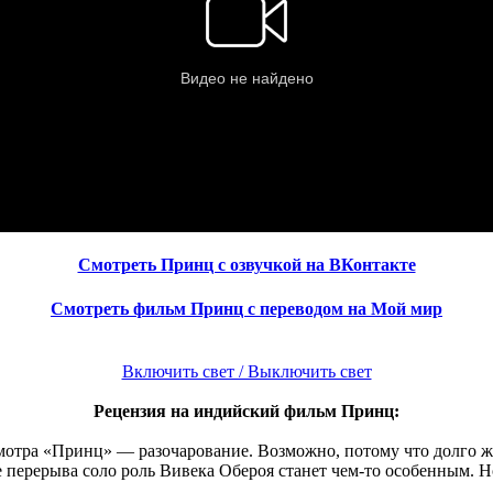
Смотреть Принц с озвучкой на ВКонтакте
Смотреть фильм Принц с переводом на Мой мир
Включить свет / Выключить свет
Рецензия на индийский фильм Принц:
мотра «Принц» — разочарование. Возможно, потому что долго жд
 перерыва соло роль Вивека Обероя станет чем-то особенным. Н