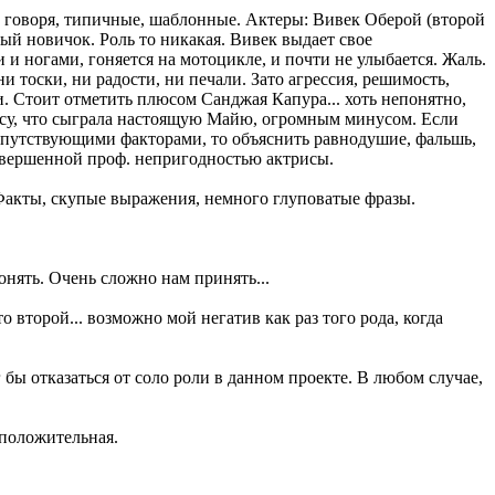
 говоря, типичные, шаблонные. Актеры: Вивек Оберой (второй
ный новичок. Роль то никакая. Вивек выдает свое
 ногами, гоняется на мотоцикле, и почти не улыбается. Жаль.
и тоски, ни радости, ни печали. Зато агрессия, решимость,
и. Стоит отметить плюсом Санджая Капура... хоть непонятно,
ктрису, что сыграла настоящую Майю, огромным минусом. Если
сопутствующими факторами, то объяснить равнодушие, фальшь,
овершенной проф. непригодностью актрисы.
 Факты, скупые выражения, немного глуповатые фразы.
онять. Очень сложно нам принять...
о второй... возможно мой негатив как раз того рода, когда
 бы отказаться от соло роли в данном проекте. В любом случае,
 положительная.