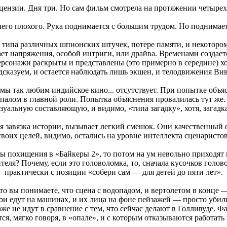
цензии. Дня три. Но сам фильм смотрела на протяжении четырех 
чего плохого. Рука поднимается с большим трудом. Но поднимае
 типа различных шпионских штучек, потере памяти, и некотором
ет напряжения, особой интриги, или драйва. Временами создает
персонажи раскрыты и представлены (это примерно в середине) хо
дсказуем, и остается наблюдать лишь экшен, и телодвижения Вив
мы так любим индийское кино... отсутствует. При попытке объясн
палом в главной роли. Попытка объяснения провалилась тут же
зуальную составляющую, и видимо, «типа загадку», хотя, загадка
ся завязка истории, вызывает легкий смешок. Они качественный
оих целей, видимо, остались на уровне интеллекта сценаристов.
ы похищения в «Байкеры 2», то потом на ум невольно приходят м
ителя? Почему, если это головоломка, то, сначала кусочков голо
практически с позиции «собери сам — для детей до пяти лет».
 то вы понимаете, что сцена с водопадом, и вертолетом в конце
и едут на машинах, и их лица на фоне пейзажей — просто убили
е не идут в сравнение с тем, что сейчас делают в Голливуде. Фа
я, мягко говоря, в «опале», и с которым отказываются работать 