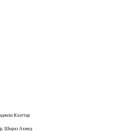
Раджеш Кхаттар
р, Шираз Ахмед