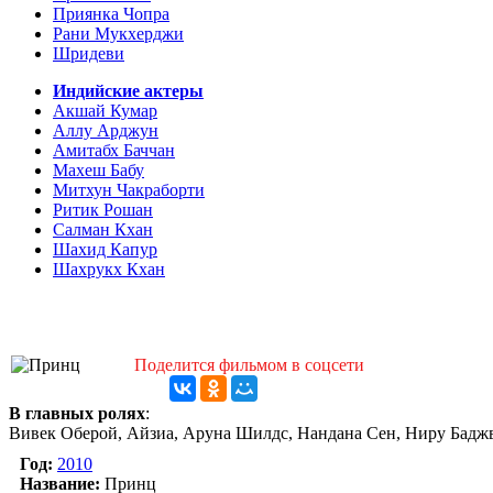
Приянка Чопра
Рани Мукхерджи
Шридеви
Индийские актеры
Акшай Кумар
Аллу Арджун
Амитабх Баччан
Махеш Бабу
Митхун Чакраборти
Ритик Рошан
Салман Кхан
Шахид Капур
Шахрукх Кхан
Поделится фильмом в соцсети
В главных ролях
:
Вивек Оберой, Айзиа, Аруна Шилдс, Нандана Сен, Ниру Бадж
Год:
2010
Название:
Принц