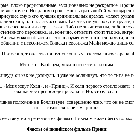
ырые, плохо прорисованные, эмоционально не раскрытые. Проще
 привлекателен. Но, данную роль, мог сыграть любой малоодарен
сущее ему в его лучших криминальных драмах, махает руками и
ллический, или пластмассовый. Так что, ни улыбок, ни грусти, н
ые персонажи и актеры... эээх. Либо не значительны, либо плох
оростепенного персонажа. И, конечно, отметить стоит так же, а
а Вивека можно объяснить его недоумением, потерей памяти, и 
в общении с персонажем Вивека персонажа Майи можно лишь с
. Примерно, то же, что пишут сплошным текстом внизу экрана.
Музыка... В-общем, можно отнести к плюсам.
ливуда ой как не дотянули, и уже не Болливвуд. Что-то типа не п
. «Меня зовут Кхан», и «Принц». И если первого стоило ждать, т
ожидаемое превосходит результат. Но, это едва ли.
няшнее положение в Болливвуде, совершенно ясно, что он не смог
он — самое светлое в «Принц».
 не стану, но и рецензия на фильм с Вивеком может быть только
Факты об индийском фильме Принц: