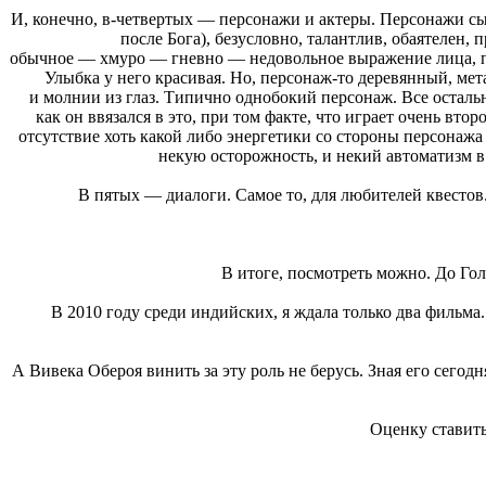
И, конечно, в-четвертых — персонажи и актеры. Персонажи с
после Бога), безусловно, талантлив, обаятелен,
обычное — хмуро — гневно — недовольное выражение лица, при
Улыбка у него красивая. Но, персонаж-то деревянный, мета
и молнии из глаз. Типично однобокий персонаж. Все остальн
как он ввязался в это, при том факте, что играет очень вт
отсутствие хоть какой либо энергетики со стороны персонаж
некую осторожность, и некий автоматизм 
В пятых — диалоги. Самое то, для любителей квестов
В итоге, посмотреть можно. До Гол
В 2010 году среди индийских, я ждала только два фильма..
А Вивека Обероя винить за эту роль не берусь. Зная его сегод
Оценку ставить