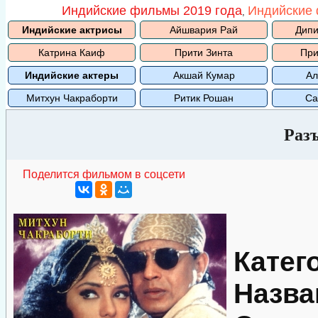
Индийские фильмы 2019 года
Индийские 
,
Индийские актрисы
Айшвария Рай
Дипи
Катрина Каиф
Прити Зинта
При
Индийские актеры
Акшай Кумар
Ал
Митхун Чакраборти
Ритик Рошан
Са
Раз
Поделится фильмом в соцсети
Катег
Назва