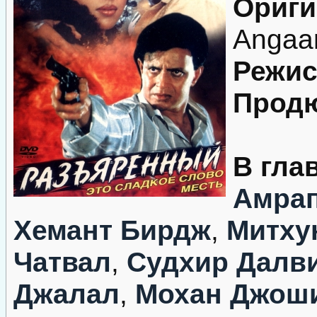
Ориги
Angaa
Режис
Продю
В гла
Амрап
Хемант Бирдж
,
Митху
Чатвал
,
Судхир Далв
Джалал
,
Мохан Джош