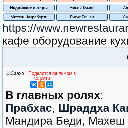
Индийские актеры
Акшай Кумар
Ал
Митхун Чакраборти
Ритик Рошан
Са
https://www.newrestauran
кафе оборудование кух
Поделится фильмом в
соцсети
В главных ролях
:
Прабхас
,
Шраддха Ка
Мандира Беди, Махеш