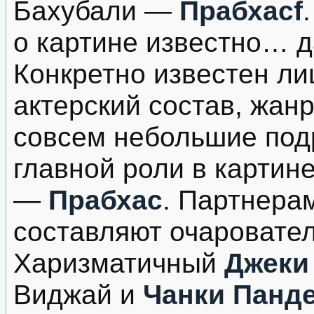
Бахубали —
Прабхасf
о картине известно… д
Конкретно известен л
актерский состав, жан
совсем небольшие под
главной роли в картин
—
Прабхас
. Партнера
составляют очаровате
Харизматичный
Джек
Виджай и
Чанки Панд