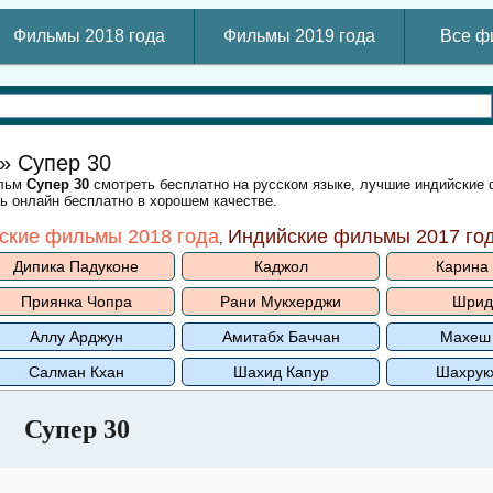
Фильмы 2018 года
Фильмы 2019 года
Все ф
» Супер 30
ильм
Супер 30
смотреть бесплатно на русском языке, лучшие индийские
ть онлайн бесплатно в хорошем качестве.
ские фильмы 2018 года
Индийские фильмы 2017 го
,
Дипика Падуконе
Каджол
Карина
Приянка Чопра
Рани Мукхерджи
Шрид
Аллу Арджун
Амитабх Баччан
Махеш
Салман Кхан
Шахид Капур
Шахрук
Супер 30