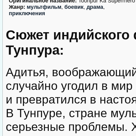
Оригинальное название:
Toonpur Ka Superrhero
Жанр:
мультфильм
,
боевик
,
драма
,
приключения
Сюжет индийского
Тунпура:
Адитья, воображающий
случайно угодил в ми
и превратился в настоя
В Тунпуре, стране мул
серьезные проблемы. 