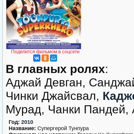
Поделится фильмом в соцсети
В главных ролях
:
Аджай Девган, Санджай
Чинки Джайсвал,
Кадж
Мурад, Чанки Пандей,
Год:
2010
Название:
Супергерой Тунпура