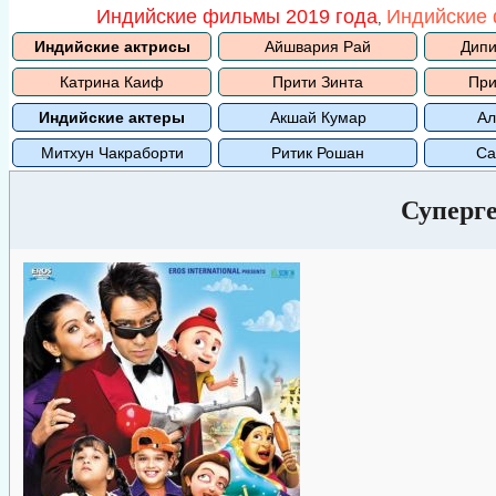
Индийские фильмы 2019 года
Индийские 
,
Индийские актрисы
Айшвария Рай
Дипи
Катрина Каиф
Прити Зинта
При
Индийские актеры
Акшай Кумар
Ал
Митхун Чакраборти
Ритик Рошан
Са
Суперг