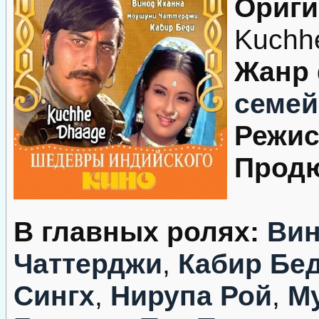
Ориги
Kuchh
Жанр
семе
Режис
Продю
В главных ролях:
Вин
Чаттерджи
,
Кабир Бе
Сингх
,
Нирупа Рой
,
М