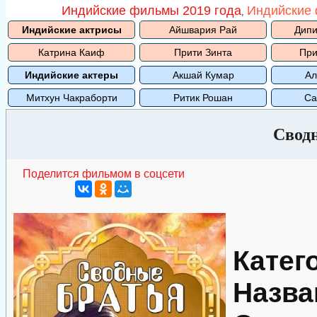
Индийские фильмы 2019 года
Индийские 
,
Индийские актрисы
Айшвария Рай
Дипи
Катрина Каиф
Прити Зинта
При
Индийские актеры
Акшай Кумар
Ал
Митхун Чакраборти
Ритик Рошан
Са
Свод
Поделится фильмом в соцсети
Катег
Назва