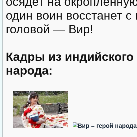
осядет на окропленную
один воин восстанет с
головой — Вир!
Кадры из индийского
народа: