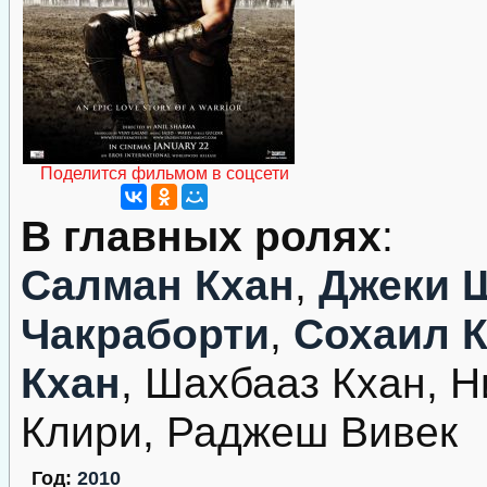
Поделится фильмом в соцсети
В главных ролях
:
Салман Кхан
,
Джеки
Чакраборти
,
Сохаил 
Кхан
, Шахбааз Кхан, 
Клири, Раджеш Вивек
Год:
2010