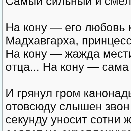
Самый сильный и смел
На кону — его любовь к
Мадхавгарха, принцесс
На кону — жажда мести
отца... На кону — сама
И грянул гром канонад
отовсюду слышен звон
секунду уносит сотни ж