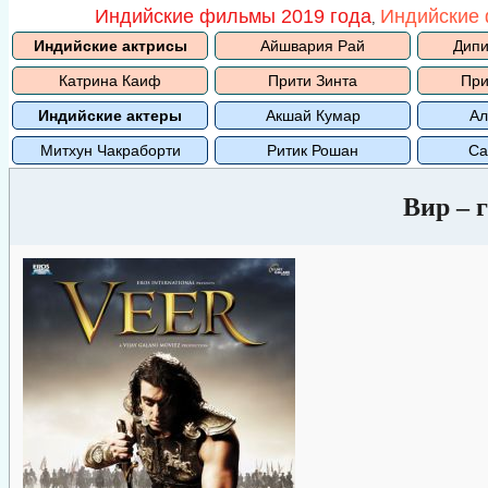
Индийские фильмы 2019 года
Индийские 
,
Индийские актрисы
Айшвария Рай
Дипи
Катрина Каиф
Прити Зинта
При
Индийские актеры
Акшай Кумар
Ал
Митхун Чакраборти
Ритик Рошан
Са
Вир – 