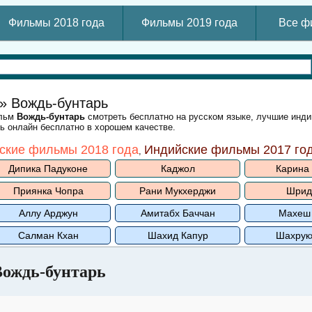
Фильмы 2018 года
Фильмы 2019 года
Все ф
» Вождь-бунтарь
ильм
Вождь-бунтарь
смотреть бесплатно на русском языке, лучшие инд
ть онлайн бесплатно в хорошем качестве.
ские фильмы 2018 года
Индийские фильмы 2017 го
,
Дипика Падуконе
Каджол
Карина
Приянка Чопра
Рани Мукхерджи
Шрид
Аллу Арджун
Амитабх Баччан
Махеш
Салман Кхан
Шахид Капур
Шахрук
Вождь-бунтарь