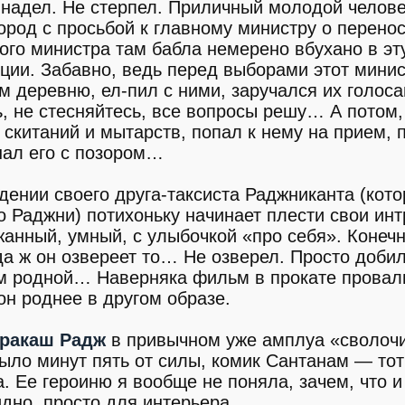
 надел. Не стерпел. Приличный молодой челове
ород с просьбой к главному министру о перенос
ного министра там бабла немерено вбухано в эту
пции. Забавно, ведь перед выборами этот мини
им деревню, ел-пил с ними, заручался их голос
, не стесняйтесь, все вопросы решу… А потом,
е скитаний и мытарств, попал к нему на прием, 
нал его с позором…
дении своего друга-таксиста Раджниканта (кот
о Раджни) потихоньку начинает плести свои инт
жанный, умный, с улыбочкой «про себя». Конечн
а ж он озвереет то… Не озверел. Просто добил
дом родной… Наверняка фильм в прокате провал
н роднее в другом образе.
ракаш Радж
в привычном уже амплуа «сволоч
ыло минут пять от силы, комик Сантанам — то
. Ее героиню я вообще не поняла, зачем, что и
идно, просто для интерьера.