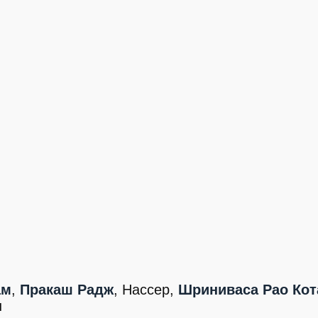
ам
,
Пракаш Радж
, Нассер,
Шриниваса Рао Кот
н