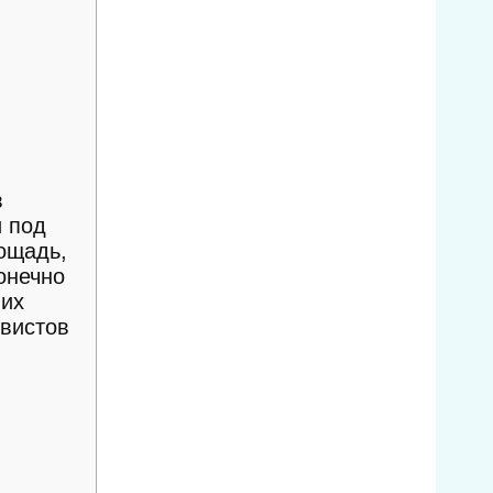
в
и под
лощадь,
онечно
 их
ивистов