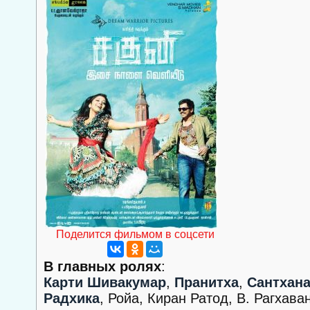
Поделится фильмом в соцсети
В главных ролях
:
Карти Шивакумар
,
Пранитха
,
Сантхан
Радхика
, Ройа, Киран Ратод, В. Рагхава