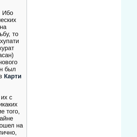
. Ибо
ческих
 на
бу, то
хупати
курат
асан)
нового
он был
ев
Карти
 их с
икаких
е того,
райне
пошел на
лично,