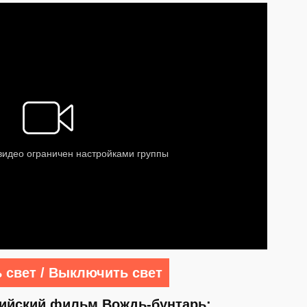
 свет / Выключить свет
дийский фильм Вождь-бунтарь: