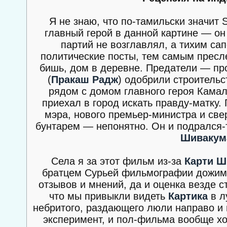
Я не знаю, что по-тамильски значит 
главный герой в данной картине — он
партий не возглавлял, а тихим са
политические посты, тем самым пресл
бишь, дом в деревне. Предатели — пр
(
Пракаш Радж
) одобрили строительс
рядом с домом главного героя Камала
приехал в город искать правду-матку.
мэра, нового премьер-министра и све
бунтарем — непонятно. Он и подрался-т
Шивакум
Села я за этот фильм из-за
Карти Ш
братцем Сурьей фильмографии дожимаю
отзывов и мнений, да и оценка везде с
что мы привыкли видеть
Картика
в л
небритого, раздающего люли направо и 
эксперимент, и пол-фильма вообще хо