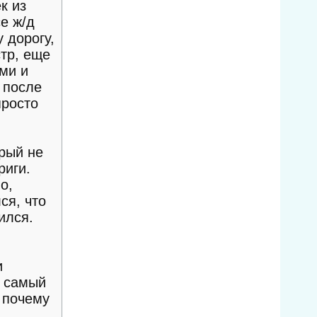
к из
е ж/д
 дорогу,
стр, еще
ами и
 после
просто
орый не
риги.
о,
ся, что
ился.
и
т самый
 почему