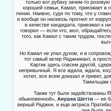
только вот рубаху зачем-то розовую
хорошей семьи, Камал, приезжает в г
линии. Наивно, судя по тому, что у глав
и вообще он насквозь прогнил от корру
в качестве кандидата, приезжал к н
говорил — если что, мол, обращайтесь
того, как Камал с таким трудом, посл
выг
Но Камал не упал духом, и в сопровож
тот самый актер Раджникант, а прост
Картик здесь совсем другой, сдер
непривычный. Я все ждала, ждала, когд
хотел, все всем доказал и привет, 
Тамильцам о
Также тут были задействованы
П
обыкновенной»,
Анушка Шетти
— ее б
верный Раджни, и еще актриса Пратибха
она была, в