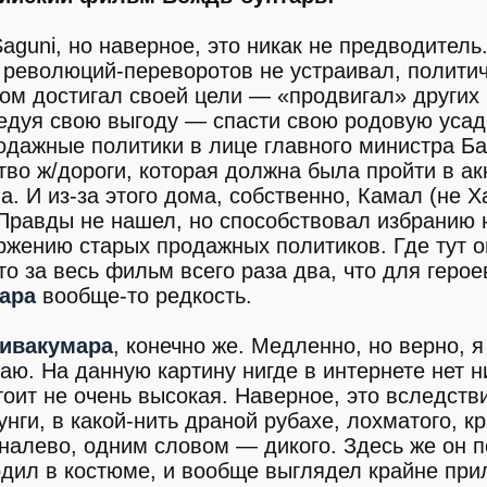
Saguni, но наверное, это никак не предводитель
 революций-переворотов не устраивал, полити
пом достигал своей цели — «продвигал» других
едуя свою выгоду — спасти свою родовую усадь
одажные политики в лице главного министра Ба
тво ж/дороги, которая должна была пройти в ак
. И из-за этого дома, собственно, Камал (не Х
 Правды не нашел, но способствовал избранию 
ржению старых продажных политиков. Где тут 
о за весь фильм всего раза два, что для геро
ара
вообще-то редкость.
ивакумара
, конечно же. Медленно, но верно, я
. На данную картину нигде в интернете нет н
тоит не очень высокая. Наверное, это вследстви
унги, в какой-нить драной рубахе, лохматого, к
налево, одним словом — дикого. Здесь же он 
дил в костюме, и вообще выглядел крайне при