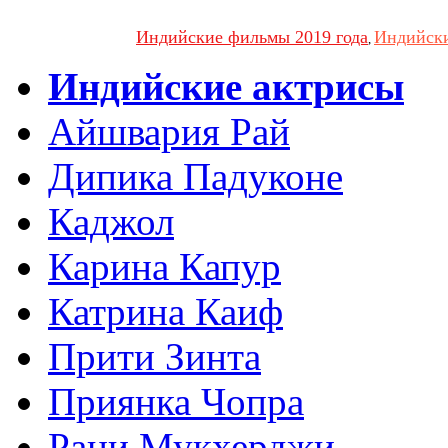
Индийские фильмы 2019 года
Индийски
,
Индийские актрисы
Айшвария Рай
Дипика Падуконе
Каджол
Карина Капур
Катрина Каиф
Прити Зинта
Приянка Чопра
Рани Мукхерджи