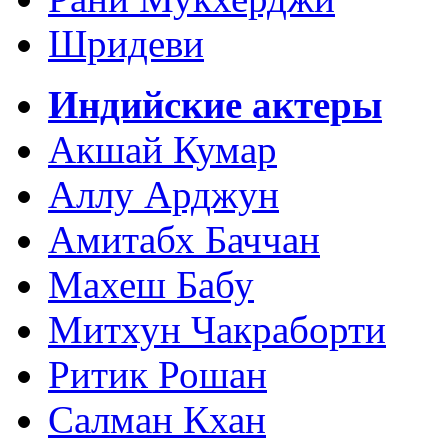
Шридеви
Индийские актеры
Акшай Кумар
Аллу Арджун
Амитабх Баччан
Махеш Бабу
Митхун Чакраборти
Ритик Рошан
Салман Кхан