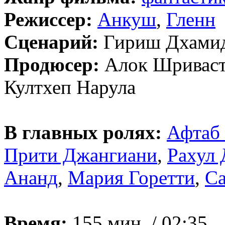
Режиссер:
Анкуш
,
Гленн
Сценарий:
Гириш Дхамид
Продюсер:
Алок Шриваст
Култхеп Нарула
В главных ролях:
Афтаб
Прити Джангиани
,
Рахул 
Ананд
,
Мария Горетти
,
Са
Время:
155 мин. / 02:35