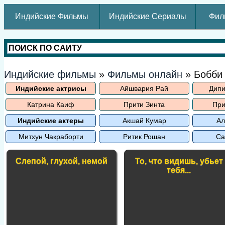
Индийские Фильмы
Индийские Сериалы
Фил
Индийские фильмы
»
Фильмы онлайн
» Бобби
Индийские актрисы
Айшвария Рай
Дипи
Катрина Каиф
Прити Зинта
При
Индийские актеры
Акшай Кумар
Ал
Митхун Чакраборти
Ритик Рошан
Са
Слепой, глухой, немой
То, что видишь, убьет
тебя...