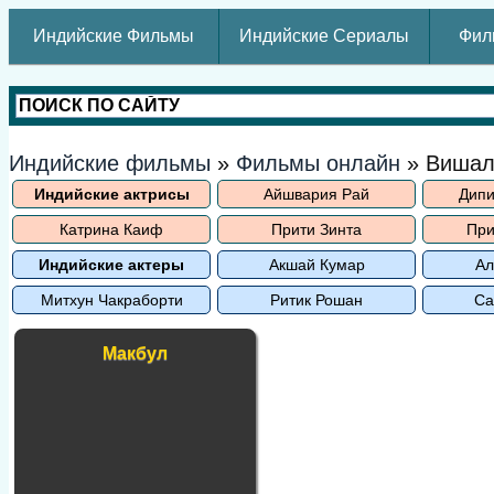
Индийские Фильмы
Индийские Сериалы
Фил
Индийские фильмы
»
Фильмы онлайн
» Вишал
Индийские актрисы
Айшвария Рай
Дипи
Катрина Каиф
Прити Зинта
При
Индийские актеры
Акшай Кумар
Ал
Митхун Чакраборти
Ритик Рошан
Са
Макбул