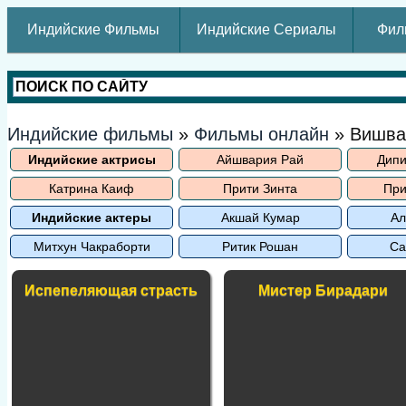
Индийские Фильмы
Индийские Сериалы
Фил
Индийские фильмы
»
Фильмы онлайн
» Вишва
Индийские актрисы
Айшвария Рай
Дипи
Катрина Каиф
Прити Зинта
При
Индийские актеры
Акшай Кумар
Ал
Митхун Чакраборти
Ритик Рошан
Са
Испепеляющая страсть
Мистер Бирадари