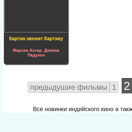
Картик звонит Картику
Фархан Ахтар
,
Дипика
Падукон
2
предыдушие фильмы
1
Все новинки индийского кино а та