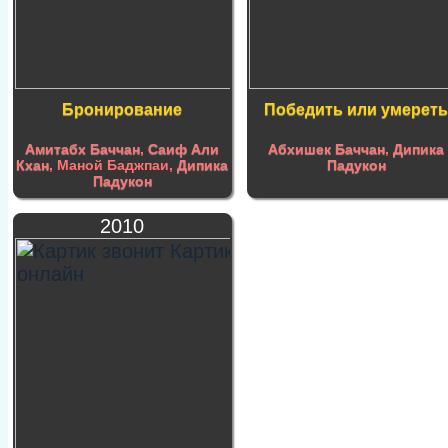
Бронирование
Победить или умерет
Амитабх Баччан
,
Саиф Али
Абхишек Баччан
,
Дипика
Кхан
, Маной Баджпаи,
Дипика
Падукон
Падукон
2010