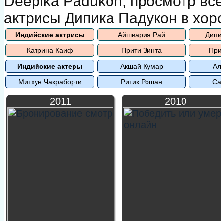
Deepika Padukon, просмотр вс
актрисы Дипика Падукон в хор
Индийские актрисы
Айшвария Рай
Дипи
Катрина Каиф
Прити Зинта
При
Индийские актеры
Акшай Кумар
Ал
Митхун Чакраборти
Ритик Рошан
Са
2011
2010