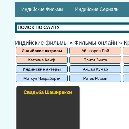
Индийские Фильмы
Индийские Сериалы
Индийские фильмы
»
Фильмы онлайн
» К
Индийские актрисы
Айшвария Рай
Катрина Каиф
Прити Зинта
Индийские актеры
Акшай Кумар
Митхун Чакраборти
Ритик Рошан
Свадьба Шаширекхи