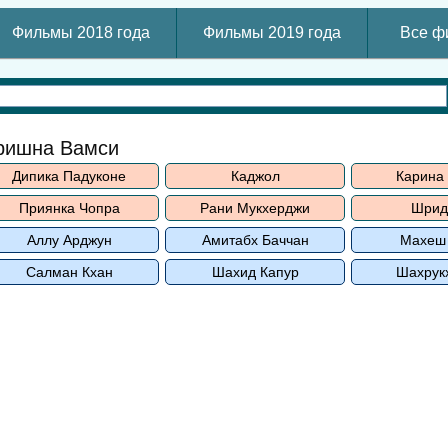
Фильмы 2018 года
Фильмы 2019 года
Все ф
ришна Вамси
Дипика Падуконе
Каджол
Карина
Приянка Чопра
Рани Мукхерджи
Шрид
Аллу Арджун
Амитабх Баччан
Махеш
Салман Кхан
Шахид Капур
Шахрук