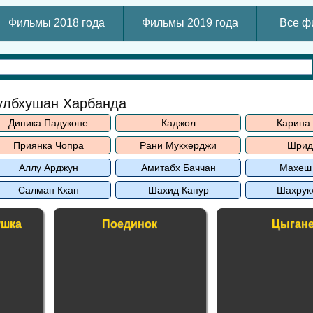
Фильмы 2018 года
Фильмы 2019 года
Все ф
улбхушан Харбанда
Дипика Падуконе
Каджол
Карина
Приянка Чопра
Рани Мукхерджи
Шрид
Аллу Арджун
Амитабх Баччан
Махеш
Салман Кхан
Шахид Капур
Шахрук
ушка
Поединок
Цыган