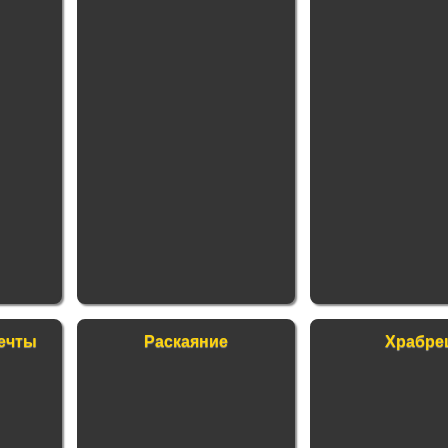
ечты
Раскаяние
Храбре