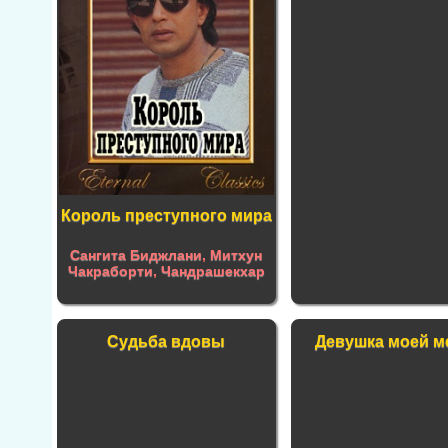
Король преступного мира
Сангита Биджлани
,
Митхун
Чакраборти
,
Чандрашекхар
Судьба вдовы
Девушка моей м