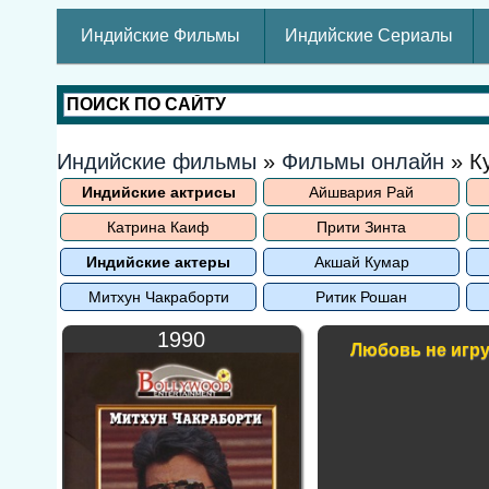
Индийские Фильмы
Индийские Сериалы
Индийские фильмы
»
Фильмы онлайн
» К
Индийские актрисы
Айшвария Рай
Катрина Каиф
Прити Зинта
Индийские актеры
Акшай Кумар
Митхун Чакраборти
Ритик Рошан
1990
Любовь не игр