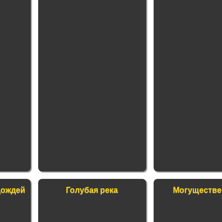
дождей
Голубая река
Могуществ