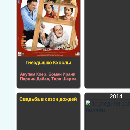
Гнёздышко Кхослы
Анупам Кхер
,
Боман Ирани
,
Парвин Дабас
,
Тара Шарма
2014
Свадьба в сезон дождей