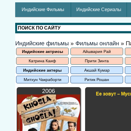
Индийские Фильмы
Индийские Сериалы
Индийские фильмы
»
Фильмы онлайн
» П
Индийские актрисы
Айшвария Рай
Катрина Каиф
Прити Зинта
Индийские актеры
Акшай Кумар
Митхун Чакраборти
Ритик Рошан
2006
Ее зовут – Мус