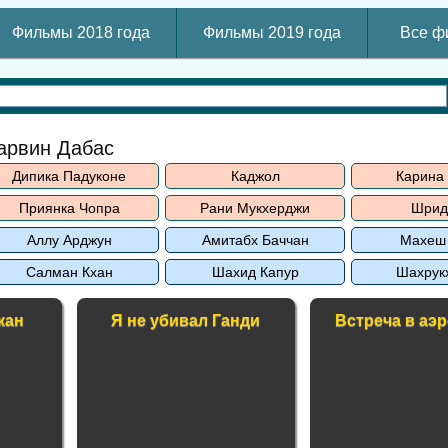
Фильмы 2018 года
Фильмы 2019 года
Все ф
арвин Дабас
Дипика Падуконе
Каджол
Карина
Приянка Чопра
Рани Мукхерджи
Шрид
Аллу Арджун
Амитабх Баччан
Махеш
Салман Кхан
Шахид Капур
Шахрук
кан
Я не убивал Ганди
Встреча в аэ