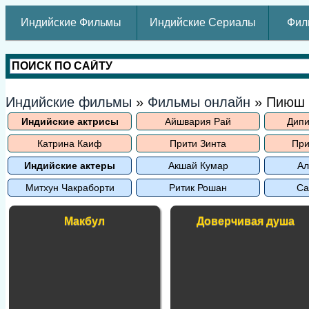
Индийские Фильмы
Индийские Сериалы
Фил
Индийские фильмы
»
Фильмы онлайн
» Пиюш
Индийские актрисы
Айшвария Рай
Дипи
Катрина Каиф
Прити Зинта
При
Индийские актеры
Акшай Кумар
Ал
Митхун Чакраборти
Ритик Рошан
Са
Макбул
Доверчивая душа