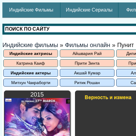
Индийские Фильмы
Индийские Сериалы
Фил
Индийские фильмы
»
Фильмы онлайн
» Пунит
Индийские актрисы
Айшвария Рай
Дипи
Катрина Каиф
Прити Зинта
При
Индийские актеры
Акшай Кумар
Ал
Митхун Чакраборти
Ритик Рошан
Са
2015
Верность и измена