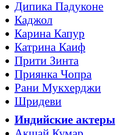
Дипика Падуконе
Каджол
Карина Капур
Катрина Каиф
Прити Зинта
Приянка Чопра
Рани Мукхерджи
Шридеви
Индийские актеры
Акшай Кумар