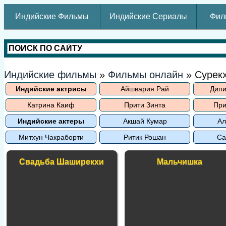
Индийские Фильмы
Индийские Сериалы
Фил
Индийские фильмы
»
Фильмы онлайн
» Сурек
Индийские актрисы
Айшвария Рай
Дипи
Катрина Каиф
Прити Зинта
При
Индийские актеры
Акшай Кумар
Ал
Митхун Чакраборти
Ритик Рошан
Са
Свадьба Шаширекхи
Мальчишка